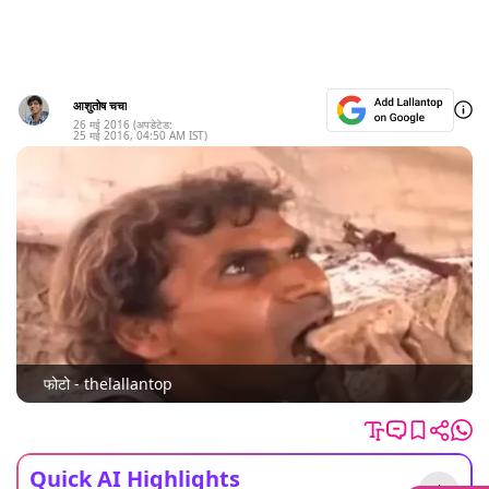
आशुतोष चचा
26 मई 2016
(अपडेटेड:
25 मई 2016
,
04:50 AM
IST)
फोटो - thelallantop
Quick AI Highlights