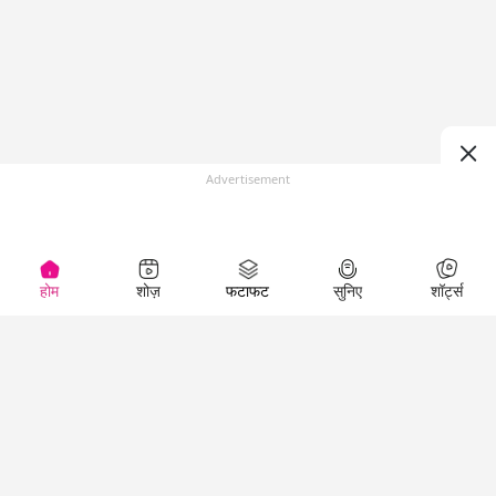
Advertisement
होम
शोज़
फटाफट
सुनिए
शॉर्ट्स
(
)
Top Shows
LallanKhas News
Entertainment
News
The Lallantop Show
Hindi Satire & Humor
Duniyadaari
Lallankhas Specials
Guest in the
Breaking News
Entertainment News
Newsroom
Top Political News
Hindi
Netanagri
Hindi
Top stories Cinema
Lallantop Baithki
Top History News
Entertainment Special
Kharcha Paani
Real Stories News
News
Aasan Bhasha Mein
Latest Political News
Top movies series