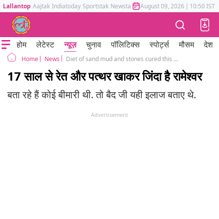
Lallantop
Aajtak
Indiatoday
Sportstak
Newstak
Mumbai Tak
August 09, 2026
Astrotak
|
10:50 IST
होम
लेटेस्ट
न्यूज़
चुनाव
पॉलिटिक्स
स्पोर्ट्स
मौसम
देश
News
Diet of sand mud and stones cured this man disease
Home
17 साल से रेत और पत्थर खाकर जिंदा है रामेश्वर
बता रहे हैं कोई बीमारी थी. तो बैद जी यही इलाज बताए थे.
Advertisement