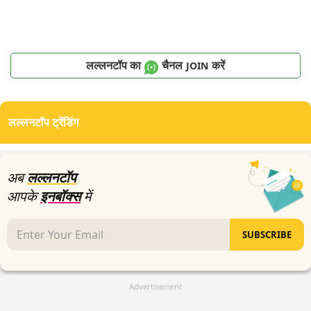
लल्लनटॉप का
चैनल
करें
JOIN
लल्लनटॉप ट्रेंडिंग
अब
लल्लनटॉप
आपके
इनबॉक्स
में
SUBSCRIBE
Advertisement