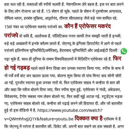
हवा चल रही है. वक्ताओं की स्पीचें चलती हैं. नेशनलिज्म ज़ेरे बहस है. इस पर बात करने
के लिए लोग रोजाना आ रहे हैं. 15 सेशन हो चुके. पहले के सेशन में पुरुषोत्तम अग्रवाल,
रोमिला थापर, हरबंश मुखिया, अपूर्वानंद, तीस्ता सीतलवाड़ जैसे बड़े नाम शामिल रहे.
कौन हैं प्रोफेसर मकरंद
15वां नंबर था प्रोफेसर मकरंद परांजपे का.
परांजपे
वो कवि हैं, आलोचक हैं. पॉलिटिकल नजर काफी तेज समझी जाती है इनकी.
बड़े बड़े अखबारों में इनके कॉलम छपते हैं. जेएनयू के इंग्लिश डिपार्टमेंट में आने से पहले
परांजपे इलिनॉयस यूनिवर्सिटी(अमेरिका), हैदराबाद यूनिवर्सिटी और आईआईटी दिल्ली में भी
फिर
पढ़ा चुके हैं. साथ ही दुनिया के तमाम विश्वविद्यालयों में विज़िटिंग प्रोफेसर रहे हैं.
हो गई गड़बड़
पहले काले बैनर दिखा कर उनका स्वागत किया गया. स्पीच के बाच में
भी पर्चे वर्चे बांट कर खलल डाला गया. बोलना शुरू किया तो पांच मिनट बाद सोनी सोरी
आ गईं. पुरजोर स्वागत हुआ उनका नारों से. फिर प्रोफेसर साहब ने कन्हैया से बात की
और कहा कि प्लीज बोलने दिया जाए. फिर स्पीच शुरू हुई. प्रोफेसर ने गांधी, अंबेडकर,
विवेकानंद, टैगोर सबका नाम लेकर बोलते गए. फिर कहीं सुई अटक गई. स्टूडेंट्स भड़क
गए. प्रोफेसर साहब बोलते रहे. कन्हैया को पढ़ाई करने की हिदायत दी. और जो बातचीत
हुई वो इस वीडियो में है. https://www.youtube.com/watch?
दिक्कत क्या है
v=QWmhhvJjQ1Y&feature=youtu.be
प्रॉब्लम ये है
कि जेएनयू में परंपरा है बातचीत की. डिबेट की. अपनी बात कहने का हक सबको है. अगर