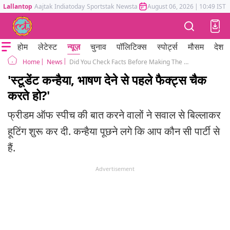
Lallantop
Aajtak
Indiatoday
Sportstak
Newstak
Mumbai Tak
August 06, 2026
Astrotak
|
10:49 IST
होम
लेटेस्ट
न्यूज़
चुनाव
पॉलिटिक्स
स्पोर्ट्स
मौसम
देश
News
Did You Check Facts Before Making The Speech: JNU Professor Asks Kanhaiya Kumar
Home
'स्टूडेंट कन्हैया, भाषण देने से पहले फैक्ट्स चैक
करते हो?'
फ्रीडम ऑफ स्पीच की बात करने वालों ने सवाल से बिल्लाकर
हूटिंग शुरू कर दी. कन्हैया पूछने लगे कि आप कौन सी पार्टी से
हैं.
Advertisement