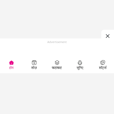
Advertisement
होम
शोज़
फटाफट
सुनिए
शॉर्ट्स
(
)
Top Shows
LallanKhas News
Entertainment
News
The Lallantop Show
Hindi Satire & Humor
Duniyadaari
Lallankhas Specials
Guest in the
Breaking News
Entertainment News
Newsroom
Top Political News
Hindi
Netanagri
Hindi
Top stories Cinema
Lallantop Baithki
Top History News
Entertainment Special
Kharcha Paani
Real Stories News
News
Aasan Bhasha Mein
Latest Political News
Top movies series