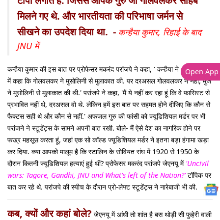
टोपी लगाते हैं. जिससे आपके गुरु जी गोलवलकर साहेब
मिलने गए थे. और भारतीयता की परिभाषा जर्मन से
सीखने का उपदेश दिया था. -
कन्हैया कुमार, रिहाई के बाद
JNU में
कन्हैया कुमार की इस बात पर प्रोफेसर मकरंद परांजपे ने कहा, ' कन्हैया ने अपनी स्पीच
Open App
में कहा कि गोलवलकर ने मुसोलिनी से मुलाकात की. पर दरअसल गोलवलकर ने नहीं, मुंजे
ने मुसोलिनी से मुलाकात की थी.' परांजपे ने कहा, 'मैं ये नहीं कर रहा हूं कि वे फासिस्ट से
प्रभावित नहीं थे, दरअसल वो थे. लेकिन हमें इस बात पर सहमत होने दीजिए कि कौन से
फैक्टस सही थे और कौन से नहीं.' अफजल गुरु की फांसी को ज्यूडिशियल मर्डर पर भी
परांजने ने स्टूडेंट्स के सामने अपनी बात रखी. बोले- मैं ऐसे देश का नागरिक होने पर
फख्र महसूस करता हूं, जहां एक सो कॉल्ड ज्यूडिशियल मर्डर ने इतना बड़ा हंगामा खड़ा
कर दिया. क्या आपको मालूम है कि स्टालिन के सोवियत संघ में 1920 से 1950 के
दौरान कितनी ज्यूडिशियल हत्याएं हुई थीं? प्रोफेसर मकरंद परांजपे जेएनयू में
'Uncivil
wars: Tagore, Gandhi, JNU and What's left of the Nation?'
टॉपिक पर
बात कर रहे थे. परांजपे की स्पीच के दौरान प्रो-लेफ्ट स्टूडेंट्स ने नारेबाजी भी की.
कब, क्यों और कहां बोले?
जेएनयू में आंधी तो शांत है बस थोड़ी सी फुहेरी वाली