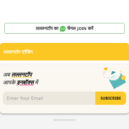
लल्लनटॉप का
चैनल
करें
JOIN
लल्लनटॉप ट्रेंडिंग
अब
लल्लनटॉप
आपके
इनबॉक्स
में
SUBSCRIBE
Advertisement