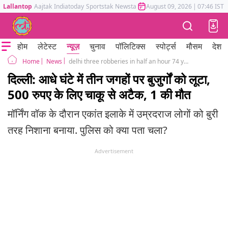
Lallantop
Aajtak
Indiatoday
Sportstak
Newstak
Mumbai Tak
August 09, 2026
Astrotak
|
07:46 IST
होम
लेटेस्ट
न्यूज़
चुनाव
पॉलिटिक्स
स्पोर्ट्स
मौसम
देश
News
delhi three robberies in half an hour 74 year old stabbed to death accused arrested sagarpur
Home
दिल्ली: आधे घंटे में तीन जगहों पर बुजुर्गों को लूटा,
500 रुपए के लिए चाकू से अटैक, 1 की मौत
मॉर्निंग वॉक के दौरान एकांत इलाके में उम्रदराज लोगों को बुरी
तरह निशाना बनाया. पुलिस को क्या पता चला?
Advertisement