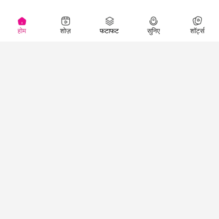
होम
शोज़
फटाफट
सुनिए
शॉर्ट्स
(
)
Top Shows
LallanKhas News
Entertainment
News
The Lallantop Show
Hindi Satire & Humor
Duniyadaari
Lallankhas Specials
Guest in the
Breaking News
Entertainment News
Newsroom
Top Political News
Hindi
Netanagri
Hindi
Top stories Cinema
Lallantop Baithki
Top History News
Entertainment Special
Kharcha Paani
Real Stories News
News
Aasan Bhasha Mein
Latest Political News
Top movies series