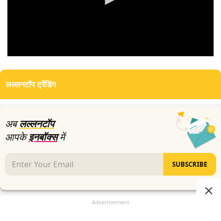
0
seconds
of
लल्लनटॉप ट्रेंडिंग
0
seconds
अब
लल्लनटॉप
आपके
इनबॉक्स
में
SUBSCRIBE
Advertisement
Advertisement