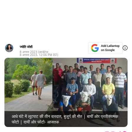
ज्योति जोशी
8 अगस्त 2023
(अपडेटेड:
8 अगस्त 2023
,
12:06 PM
IST)
आधे घंटे में लूटपाट की तीन वारदात, बुजुर्ग की मौत | बायीं ओर प्रतीकात्मक
फोटो | दायीं ओर फोटो- आजतक