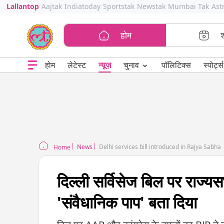
Lallantop
Aajtak
Indiatoday
Sportstak
Newstak
Mumbai Tak
Ast
होम
⌄
चुनाव
होम
लेटेस्ट
न्यूज़
पॉलिटिक्स
स्पोर्ट्स
News
Delhi services bill introduced in Rajya Sabha
Home
दिल्ली सर्विसेज बिल पर राज्
'संवैधानिक पाप' बता दिया