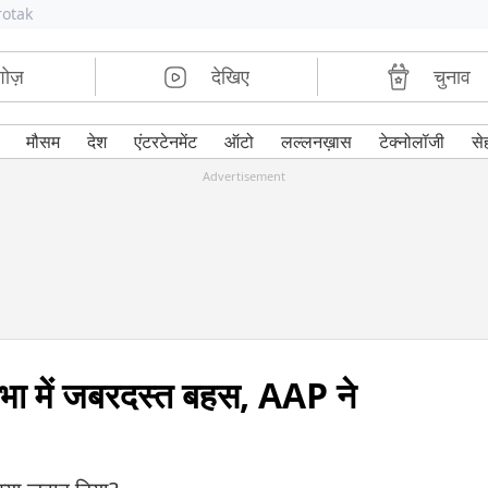
rotak
शोज़
देखिए
चुनाव
मौसम
देश
एंटरटेनमेंट
ऑटो
लल्लनख़ास
टेक्नोलॉजी
से
Advertisement
यसभा में जबरदस्त बहस, AAP ने