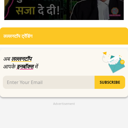
0
seconds
of
लल्लनटॉप ट्रेंडिंग
3
minutes,
47
seconds
अब
लल्लनटॉप
आपके
इनबॉक्स
में
SUBSCRIBE
Advertisement