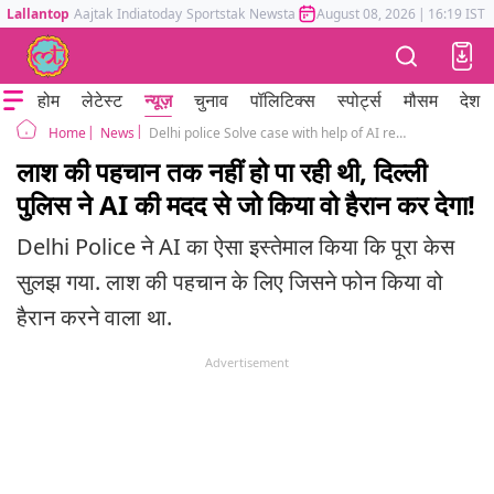
Lallantop
Aajtak
Indiatoday
Sportstak
Newstak
Mumbai Tak
August 08, 2026
Astrotak
|
16:19 IST
होम
लेटेस्ट
न्यूज़
चुनाव
पॉलिटिक्स
स्पोर्ट्स
मौसम
देश
News
Delhi police Solve case with help of AI recoganise dead body
Home
लाश की पहचान तक नहीं हो पा रही थी, दिल्ली
पुलिस ने AI की मदद से जो किया वो हैरान कर देगा!
Delhi Police ने AI का ऐसा इस्तेमाल किया कि पूरा केस
सुलझ गया. लाश की पहचान के लिए जिसने फोन किया वो
हैरान करने वाला था.
Advertisement