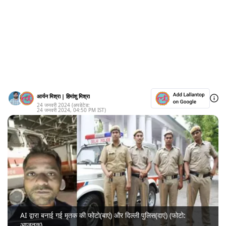
आर्यन मिश्रा
|
हिमांशु मिश्रा
24 जनवरी 2024
(अपडेटेड:
24 जनवरी 2024
,
04:50 PM
IST)
AI द्वारा बनाई गई मृतक की फोटो(बाएं) और दिल्ली पुलिस(दाएं) (फोटो:
आजतक)