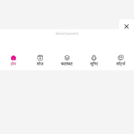
Advertisement
होम
शोज़
फटाफट
सुनिए
शॉर्ट्स
(
)
Top Shows
LallanKhas News
Entertainment
News
The Lallantop Show
Hindi Satire & Humor
Duniyadaari
Lallankhas Specials
Guest in the
Breaking News
Entertainment News
Newsroom
Top Political News
Hindi
Netanagri
Hindi
Top stories Cinema
Lallantop Baithki
Top History News
Entertainment Special
Kharcha Paani
Real Stories News
News
Aasan Bhasha Mein
Latest Political News
Top movies series
Social List
Top Literature News
review
Tarikh
Top Persons News
Latest Entertainment
Sehat
Top Profiles
News
The Cinema Show
Viral News