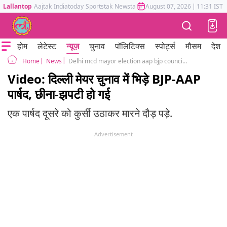
Lallantop
Aajtak
Indiatoday
Sportstak
Newstak
Mumbai Tak
August 07, 2026
Astrotak
|
11:31 IST
होम
लेटेस्ट
न्यूज़
चुनाव
पॉलिटिक्स
स्पोर्ट्स
मौसम
देश
News
Delhi mcd mayor election aap bjp councillors clash
Home
Video: दिल्ली मेयर चुनाव में भिड़े BJP-AAP
पार्षद, छीना-झपटी हो गई
एक पार्षद दूसरे को कुर्सी उठाकर मारने दौड़ पड़े.
Advertisement