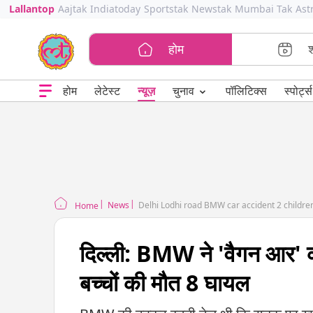
Lallantop
Aajtak
Indiatoday
Sportstak
Newstak
Mumbai Tak
Ast
होम
⌄
चुनाव
होम
लेटेस्ट
न्यूज़
पॉलिटिक्स
स्पोर्ट्स
News
Delhi Lodhi road BMW car accident 2 children 
Home
दिल्ली: BMW ने 'वैगन आर' क
बच्चों की मौत 8 घायल