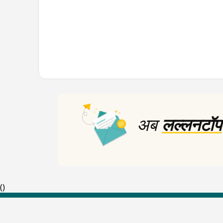
अब
लल्लनटॉप
(
)