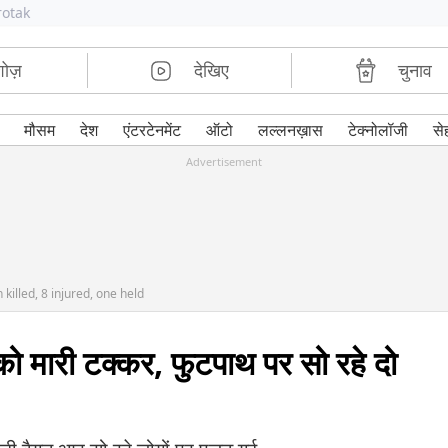
rotak
शोज़
देखिए
चुनाव
मौसम
देश
एंटरटेनमेंट
ऑटो
लल्लनख़ास
टेक्नोलॉजी
से
Advertisement
killed, 8 injured, one held
ो मारी टक्कर, फुटपाथ पर सो रहे दो