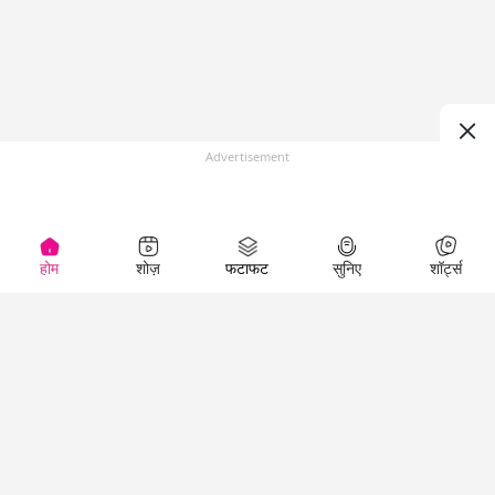
Advertisement
होम
शोज़
फटाफट
सुनिए
शॉर्ट्स
(
)
Top Shows
LallanKhas News
Entertainment
News
The Lallantop Show
Hindi Satire & Humor
Duniyadaari
Lallankhas Specials
Guest in the
Breaking News
Entertainment News
Newsroom
Top Political News
Hindi
Netanagri
Hindi
Top stories Cinema
Lallantop Baithki
Top History News
Entertainment Special
Kharcha Paani
Real Stories News
News
Aasan Bhasha Mein
Latest Political News
Top movies series
Social List
Top Literature News
review
Tarikh
Top Persons News
Latest Entertainment