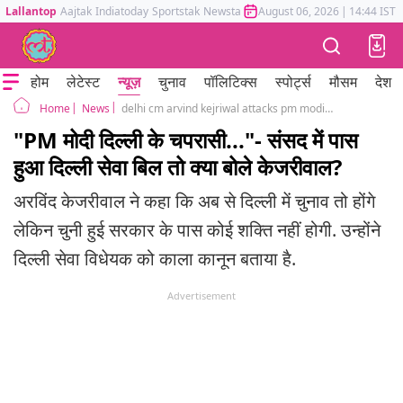
Lallantop
Aajtak
Indiatoday
Sportstak
Newstak
Mumbai Tak
August 06, 2026
Astrotak
|
14:44 IST
होम
लेटेस्ट
न्यूज़
चुनाव
पॉलिटिक्स
स्पोर्ट्स
मौसम
देश
News
delhi cm arvind kejriwal attacks pm modi and bjp after delhi service bill passed in rajya sabha
Home
"PM मोदी दिल्ली के चपरासी..."- संसद में पास
हुआ दिल्ली सेवा बिल तो क्या बोले केजरीवाल?
अरविंद केजरीवाल ने कहा कि अब से दिल्ली में चुनाव तो होंगे
लेकिन चुनी हुई सरकार के पास कोई शक्ति नहीं होगी. उन्होंने
दिल्ली सेवा विधेयक को काला कानून बताया है.
Advertisement