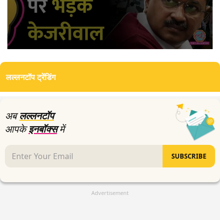
0
seconds
of
लल्लनटॉप ट्रेंडिंग
3
minutes,
32
seconds
अब
लल्लनटॉप
आपके
इनबॉक्स
में
SUBSCRIBE
Advertisement