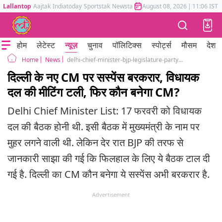
Lallantop
Aajtak
Indiatoday
Sportstak
Newstak
Mumbai Tak
August 08, 2026
Astrotak
|
11:06 IST
होम
लेटेस्ट
न्यूज़
चुनाव
पॉलिटिक्स
स्पोर्ट्स
मौसम
देश
News
delhi-chief-minister-bjp-legislature-party-meeting Who will be new Delhi CM
Home
दिल्ली के नए CM पर सस्पेंस बरकरार, विधायक
दल की मीटिंग टली, फिर कौन बनेगा CM?
Delhi Chief Minister List: 17 फरवरी को विधायक
दल की बैठक होनी थी. इसी बैठक में मुख्यमंत्री के नाम पर
मुहर लगने वाली थी. लेकिन देर रात BJP की तरफ से
जानकारी साझा की गई कि फिलहाल के लिए ये बैठक टाल दी
गई है. दिल्ली का CM कौन बनेगा ये सस्पेंस अभी बरकरार है.
Advertisement