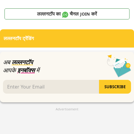
लल्लनटॉप का
चैनल
करें
JOIN
लल्लनटॉप ट्रेंडिंग
अब
लल्लनटॉप
आपके
इनबॉक्स
में
SUBSCRIBE
Advertisement