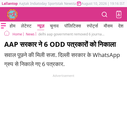
Lallantop
Aajtak
Indiatoday
Sportstak
Newstak
Mumbai Tak
August 10, 2026
Astrotak
|
19:16 IST
होम
लेटेस्ट
न्यूज़
चुनाव
पॉलिटिक्स
स्पोर्ट्स
मौसम
देश
News
delhi aap government removed 6 journalist from whatsapp group because of questions related to odd even
Home
AAP सरकार ने 6 ODD पत्रकारों को निकाला
सवाल पूछने की मिली सजा. दिल्ली सरकार के WhatsApp
ग्रुप से निकाले गए 6 पत्रकार.
Advertisement