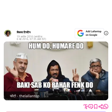
विकास टिनटिन
19 अप्रैल 2016
(अपडेटेड:
6 मई 2016
,
07:35 AM
IST)
फोटो - thelallantop