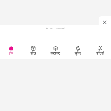
Advertisement
होम
शोज़
फटाफट
सुनिए
शॉर्ट्स
(
)
Top Shows
LallanKhas News
Entertainment
News
The Lallantop Show
Hindi Satire & Humor
Duniyadaari
Lallankhas Specials
Guest in the
Breaking News
Entertainment News
Newsroom
Top Political News
Hindi
Netanagri
Hindi
Top stories Cinema
Lallantop Baithki
Top History News
Entertainment Special
Kharcha Paani
Real Stories News
News
Aasan Bhasha Mein
Latest Political News
Top movies series
Social List
Top Literature News
review
Tarikh
Top Persons News
Latest Entertainment
Sehat
Top Profiles
News
The Cinema Show
Viral News