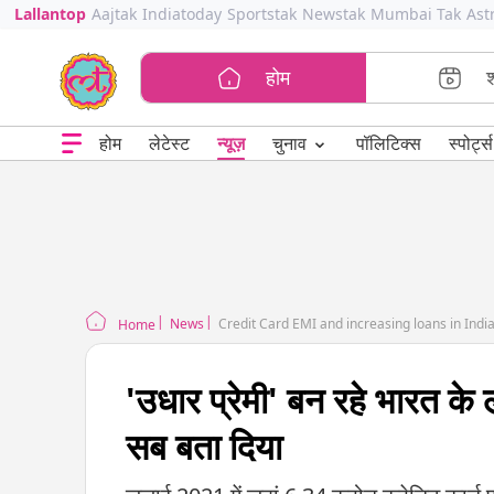
Lallantop
Aajtak
Indiatoday
Sportstak
Newstak
Mumbai Tak
Ast
होम
⌄
चुनाव
होम
लेटेस्ट
न्यूज़
पॉलिटिक्स
स्पोर्ट्स
News
Credit Card EMI and increasing loans in Indi
Home
'उधार प्रेमी' बन रहे भारत के 
सब बता दिया