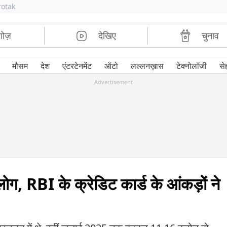
rotak
शोज़
देखिए
चुनाव
मौसम
देश
एंटरटेनमेंट
ऑटो
लल्लनख़ास
टेक्नोलॉजी
से
Advertisement
a
लोग, RBI के क्रेडिट कार्ड के आंकड़ों ने