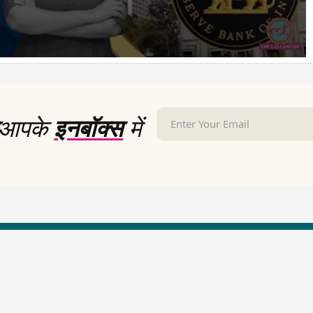
आपके
इनबॉक्स
में
LallanKhas News
Entertainment New
Hindi Satire & Humor
Entertainment News Hindi
Lallankhas Specials
Top stories Cinema