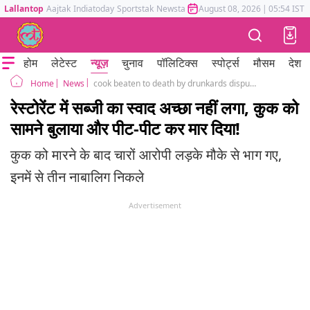
Lallantop
Aajtak
Indiatoday
Sportstak
Newstak
Mumbai Tak
August 08, 2026
Astrotak
|
05:54 IST
होम
लेटेस्ट
न्यूज़
चुनाव
पॉलिटिक्स
स्पोर्ट्स
मौसम
देश
News
cook beaten to death by drunkards dispute over food jaisalmer rajasthan accused arrested
Home
रेस्टोरेंट में सब्जी का स्वाद अच्छा नहीं लगा, कुक को
सामने बुलाया और पीट-पीट कर मार दिया!
कुक को मारने के बाद चारों आरोपी लड़के मौके से भाग गए,
इनमें से तीन नाबालिग निकले
Advertisement