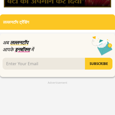
0
seconds
of
लल्लनटॉप ट्रेंडिंग
4
minutes,
26
seconds
अब
लल्लनटॉप
आपके
इनबॉक्स
में
SUBSCRIBE
Advertisement