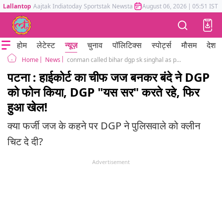
Lallantop
Aajtak
Indiatoday
Sportstak
Newstak
Mumbai Tak
August 06, 2026
Astrotak
|
05:51 IST
होम
लेटेस्ट
न्यूज़
चुनाव
पॉलिटिक्स
स्पोर्ट्स
मौसम
देश
News
conman called bihar dgp sk singhal as patna high court chief justice liquor gangs ips aditya kumar
Home
पटना : हाईकोर्ट का चीफ जज बनकर बंदे ने DGP
को फोन किया, DGP "यस सर" करते रहे, फिर
हुआ खेल!
क्या फर्जी जज के कहने पर DGP ने पुलिसवाले को क्लीन
चिट दे दी?
Advertisement