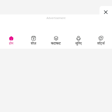
Advertisement
होम
शोज़
फटाफट
सुनिए
शॉर्ट्स
(
)
Top Shows
LallanKhas News
Entertainment
News
The Lallantop Show
Hindi Satire & Humor
Duniyadaari
Lallankhas Specials
Guest in the
Breaking News
Entertainment News
Newsroom
Top Political News
Hindi
Netanagri
Hindi
Top stories Cinema
Lallantop Baithki
Top History News
Entertainment Special
Kharcha Paani
Real Stories News
News
Aasan Bhasha Mein
Latest Political News
Top movies series
Social List
Top Literature News
review
Tarikh
Top Persons News
Latest Entertainment
Sehat
Top Profiles
News
The Cinema Show
Viral News
Business News
Technology
Top News