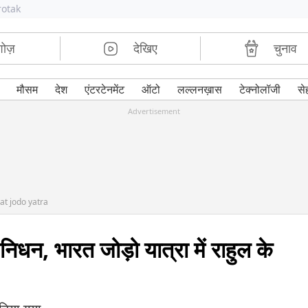
rotak
शोज़
देखिए
चुनाव
मौसम
देश
एंटरटेनमेंट
ऑटो
लल्लनख़ास
टेक्नोलॉजी
से
Advertisement
at jodo yatra
निधन, भारत जोड़ो यात्रा में राहुल के