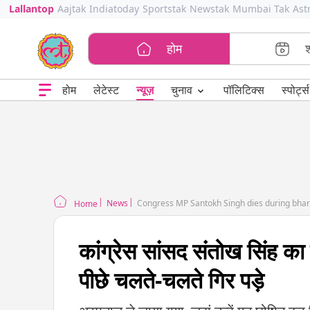
Lallantop
Aajtak
Indiatoday
Sportstak
Newstak
Mumbai Tak
Ast
होम
⌄
चुनाव
होम
लेटेस्ट
न्यूज़
पॉलिटिक्स
स्पोर्ट्स
News
Congress MP Santokh Singh dies during bhar
Home
कांग्रेस सांसद संतोख सिंह का 
पीछे चलते-चलते गिर पड़े