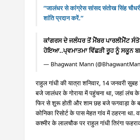
“जालंधर से कांग्रेस सांसद संतोख सिंह चौध
शांति प्रदान करें.”
ਕਾਂਗਰਸ ਦੇ ਜਲੰਧਰ ਤੋਂ ਮੈਂਬਰ ਪਾਰਲੀਮੈਂਟ ਸੰਤ
ਹੋਇਆ..ਪ੍ਵਮਾਤਮਾ ਵਿੱਛੜੀ ਰੂਹ ਨੂੰ ਸਕੂਨ ਬਖ਼ਸ
— Bhagwant Mann (@BhagwantMa
राहुल गांधी की यात्रा शनिवार, 14 जनवरी सुबह 
बजे जालंधर के गोराया में पहुंचना था, जहां लंच क
फिर से शुरू होती और शाम छह बजे फगवाड़ा के ब
कोनिका रिसोर्ट के पास मेहत गांव में ठहरना था. 
कश्मीर के लालचौक पर राहुल गांधी तिरंगा फहराक