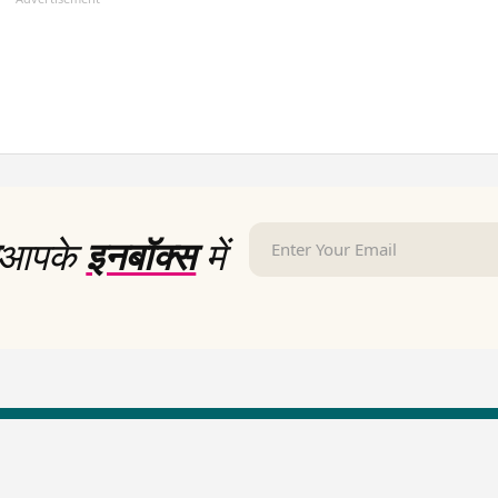
आपके
इनबॉक्स
में
LallanKhas News
Entertainment New