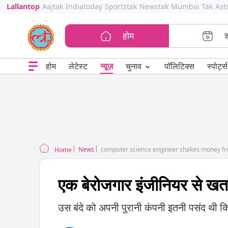
Lallantop
Aajtak
Indiatoday
Sportstak
Newstak
Mumbai Tak
Ast
होम
⌄
चुनाव
होम
लेटेस्ट
न्यूज़
पॉलिटिक्स
स्पोर्ट्स
News
computer science engineer shakes money fro
Home
एक बेरोजगार इंजीनियर से खतरन
उस बंदे को अपनी पुरानी कंपनी इतनी पसंद थी क