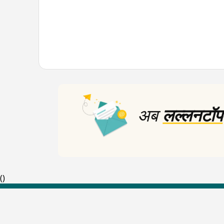
अब
लल्लनटॉप
(
)
Top Shows