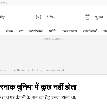
rotak
शोज़
देखिए
चुनाव
मौसम
देश
एंटरटेनमेंट
ऑटो
लल्लनख़ास
टेक्नोलॉजी
से
Advertisement
m people in the name of taking them on a vacation
ाक दुनिया में कुछ नहीं होता
ि हाथ पर कंपनी के नाम का टैटू बनवा डाला था.