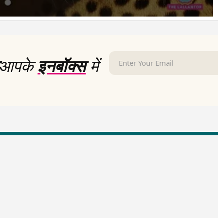
आपके
इनबॉक्स
में
LallanKhas News
Entertainment New
Hindi Satire & Humor
Entertainment News Hindi
Lallankhas Specials
Top stories Cinema
Breaking News
Entertainment Special New
Top Political News Hindi
Top movies series review