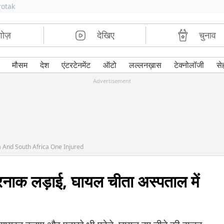
rotak
शोज़
देखिए
चुनाव
मौसम
देश
एंटरटेनमेंट
ऑटो
लल्लनख़ास
टेक्नोलॉजी
से
Advertisement
 And South Africa One Injured
तरनाक लड़ाई, घायल चीता अस्पताल में