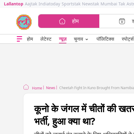
Lallantop
Aajtak
Indiatoday
Sportstak
Newstak
Mumbai Tak
Ast
होम
⌄
चुनाव
होम
लेटेस्ट
न्यूज़
पॉलिटिक्स
स्पोर्ट्स
News
Cheetah Fight In Kuno Brought From Namibia
Home
कूनो के जंगल में चीतों की ख
भर्ती, हुआ क्या था?