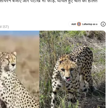
ने सायरन बजाए और पटाखे भी फोड़े. घायल हुए चीते की हालत
M
IST)