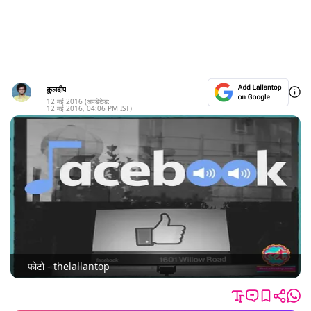
कुलदीप
12 मई 2016
(अपडेटेड:
12 मई 2016
,
04:06 PM
IST)
फोटो - thelallantop