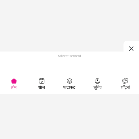
Advertisement
होम
शोज़
फटाफट
सुनिए
शॉर्ट्स
(
)
Top Shows
LallanKhas News
Entertainment
News
The Lallantop Show
Hindi Satire & Humor
Duniyadaari
Lallankhas Specials
Guest in the
Breaking News
Entertainment News
Newsroom
Top Political News
Hindi
Netanagri
Hindi
Top stories Cinema
Lallantop Baithki
Top History News
Entertainment Special