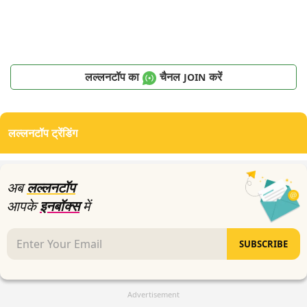
लल्लनटॉप का
चैनल
करें
JOIN
लल्लनटॉप ट्रेंडिंग
अब
लल्लनटॉप
आपके
इनबॉक्स
में
SUBSCRIBE
Advertisement