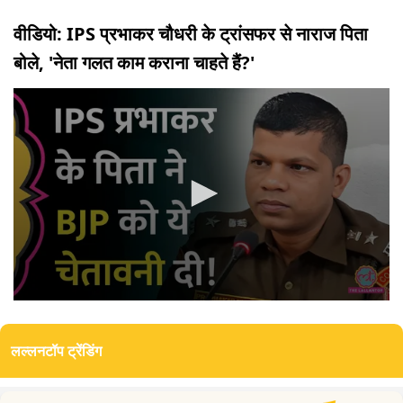
वीडियो: IPS प्रभाकर चौधरी के ट्रांसफर से नाराज पिता
बोले, 'नेता गलत काम कराना चाहते हैं?'
0
seconds
of
लल्लनटॉप ट्रेंडिंग
8
minutes,
5
seconds