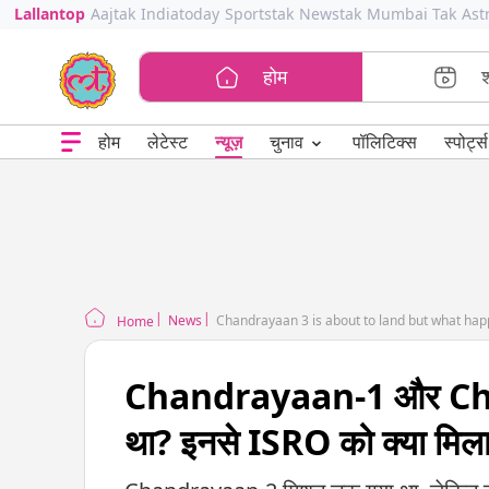
Lallantop
Aajtak
Indiatoday
Sportstak
Newstak
Mumbai Tak
Ast
होम
⌄
चुनाव
होम
लेटेस्ट
न्यूज़
पॉलिटिक्स
स्पोर्ट्स
News
Chandrayaan 3 is about to land but what h
Home
Chandrayaan-1 और Chan
था? इनसे ISRO को क्या मिल