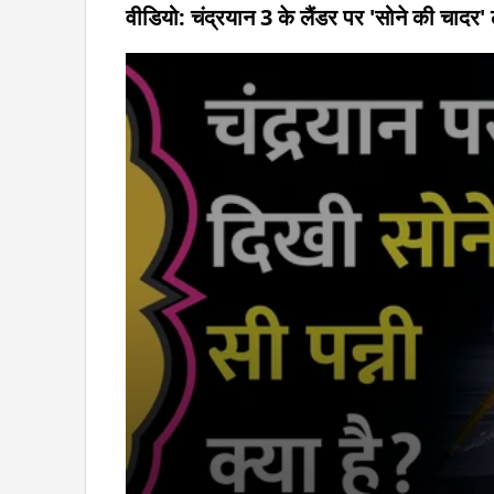
वीडियो: चंद्रयान 3 के लैंडर पर 'सोने की चादर' 