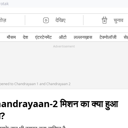
rotak
शोज़
देखिए
चुनाव
मौसम
देश
एंटरटेनमेंट
ऑटो
लल्लनख़ास
टेक्नोलॉजी
से
Advertisement
appened to Chandrayaan 1 and Chandrayaan 2
drayaan-2 मिशन का क्या हुआ
ा?