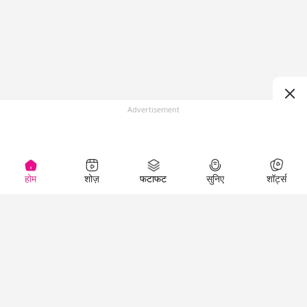
Advertisement
होम
शोज़
फटाफट
सुनिए
शॉर्ट्स
(
)
Top Shows
LallanKhas News
Entertainment
News
The Lallantop Show
Hindi Satire & Humor
Duniyadaari
Lallankhas Specials
Guest in the
Breaking News
Entertainment News
Newsroom
Top Political News
Hindi
Netanagri
Hindi
Top stories Cinema
Lallantop Baithki
Top History News
Entertainment Special
Kharcha Paani
Real Stories News
News
Aasan Bhasha Mein
Latest Political News
Top movies series