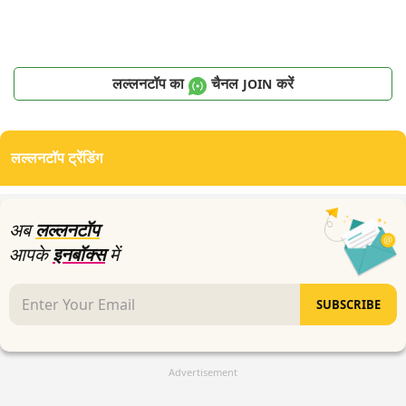
लल्लनटॉप का
चैनल
करें
JOIN
लल्लनटॉप ट्रेंडिंग
अब
लल्लनटॉप
आपके
इनबॉक्स
में
SUBSCRIBE
Advertisement