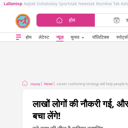
Lallantop
Aajtak
Indiatoday
Sportstak
Newstak
Mumbai Tak
Ast
होम
⌄
चुनाव
होम
लेटेस्ट
न्यूज़
पॉलिटिक्स
स्पोर्ट्स
News
career cushioning strategy will help people to
Home
लाखों लोगों की नौकरी गई, औ
बचा लेंगे!