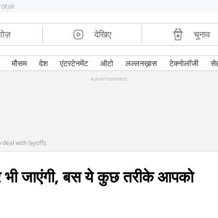
rotak
शोज़
देखिए
चुनाव
मौसम
देश
एंटरटेनमेंट
ऑटो
लल्लनख़ास
टेक्नोलॉजी
से
Advertisement
 deal with layoffs
र भी जाएंगी, बस ये कुछ तरीके आपको