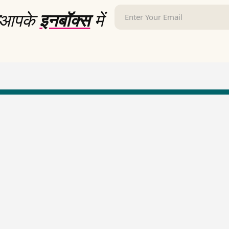
आपके
इनबॉक्स
में
LallanKhas News
Entertainment New
Hindi Satire & Humor
Entertainment News Hindi
Lallankhas Specials
Top stories Cinema
Breaking News
Entertainment Special New
Top Political News Hindi
Top movies series review
Top History News
Latest Entertainment News
Real Stories News
Latest Political News
Top Literature News
Top Persons News