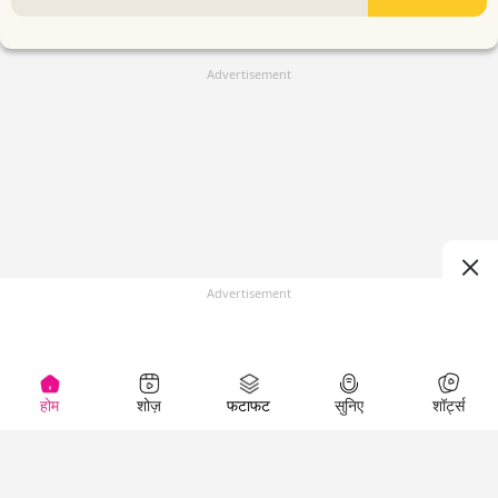
Advertisement
Advertisement
होम
शोज़
फटाफट
सुनिए
शॉर्ट्स
(
)
Top Shows
LallanKhas News
Entertainment