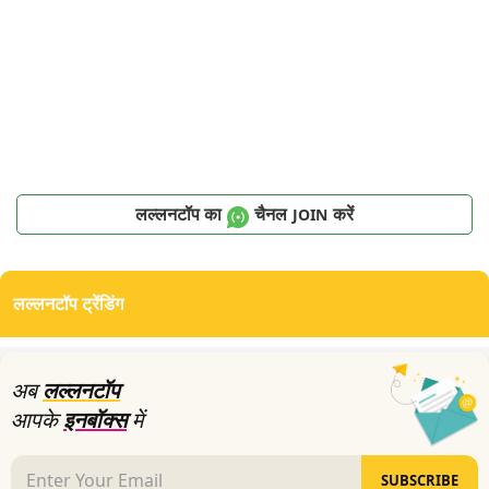
लल्लनटॉप का
चैनल
करें
JOIN
लल्लनटॉप ट्रेंडिंग
अब
लल्लनटॉप
आपके
इनबॉक्स
में
SUBSCRIBE