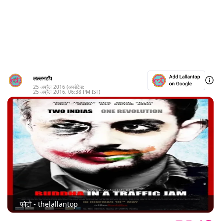
लल्लनटॉप
25 अप्रैल 2016
(अपडेटेड:
25 अप्रैल 2016
,
06:38 PM
IST)
फोटो - thelallantop