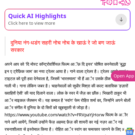
Quick AI Highlights
Click here to view more
दुनिया नंग-धडंग सहरी
नोच नोच के खाऊं रे
जो बण जाऊं
सरकार
अपने आप को 'दि मोस्ट कॉन्ट्रोवर्शियल फिल्म आॅफ़ दि इयर' घोषित करनेवाली 'बुद्धा
इन ए ट्रैफ़िक जाम' का नया ट्रेलर आया है। गाने वाला ट्रेलर है। ट्रेलर अपने स्वयंभू
Open App
टाइटल को पूरी हवा देनेवाला है, जिसमें 'भारतमाता' भी हैं आैर उसके ठीक बाद एक भद्दी
गाली भी। गाना लेकिन जबर है। चाहनेवालों को सुधीर मिश्रा की कल्ट क्लासिक 'हज़ारों
ख्वाहिशें ऐसी' की याद दिलाने वाला। लोक के स्वर में जैज़ का छौंक। भिखारी ठाकुर भी
आैर माइकल जैक्सन भी। यह कमाल है 'स्वांग' फेम रोहित शर्मा का, जिन्होंने अपने बोलों
आैर संगीत में दुनिया के दो सिरों को खूबसूरती से जोड़ा है।
https://www.youtube.com/watch?v=FRVpaYjHorw फिल्म के अौर
गाने आगे आयेंगे, जिसमें उन्होंने फैज़ अहमद फ़ैज़ की शायरी का नई नज़र आैर नई
रचनाशीलता से इस्तेमाल किया है। रोहित आैर स्वांग का चमत्कार जानने के लिए आप