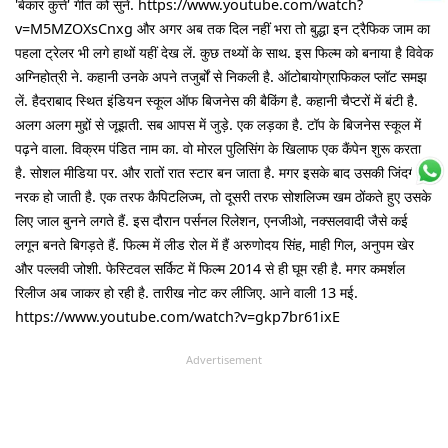
'बेकार कुत्ते' गीत को सुनें. https://www.youtube.com/watch?
v=M5MZOXsCnxg और अगर अब तक दिल नहीं भरा तो बुद्धा इन ट्रैफिक जाम का
पहला ट्रेलर भी लगे हाथों यहीं देख लें. कुछ तथ्यों के साथ. इस फिल्म को बनाया है विवेक
अग्निहोत्री ने. कहानी उनके अपने तजुर्बों से निकली है. ऑटोबायोग्राफिकल प्लॉट समझ
लें. हैदराबाद स्थित इंडियन स्कूल ऑफ बिजनेस की बैकिंग है. कहानी चैप्टरों में बंटी है.
अलग अलग मुद्दों से जूझती. सब आपस में जुड़े. एक लड़का है. टॉप के बिजनेस स्कूल में
पढ़ने वाला. विक्रम पंडित नाम का. वो मोरल पुलिसिंग के खिलाफ एक कैंपेन शुरू करता
है. सोशल मीडिया पर. और रातों रात स्टार बन जाता है. मगर इसके बाद उसकी जिंदगी
नरक हो जाती है. एक तरफ कैपिटलिज्म, तो दूसरी तरफ सोशलिज्म खम ठोंकते हुए उसके
लिए जाल बुनने लगते हैं. इस दौरान पर्सनल रिलेशन, एनजीओ, नक्सलवादी जैसे कई
लगून बनते बिगड़ते हैं. फिल्म में लीड रोल में हैं अरुणोदय सिंह, माही गिल, अनुपम खेर
और पल्लवी जोशी. फेस्टिवल सर्किट में फिल्म 2014 से ही घूम रही है. मगर कमर्शल
रिलीज अब जाकर हो रही है. तारीख नोट कर लीजिए. आने वाली 13 मई.
https://www.youtube.com/watch?v=gkp7br61ixE
Advertisement