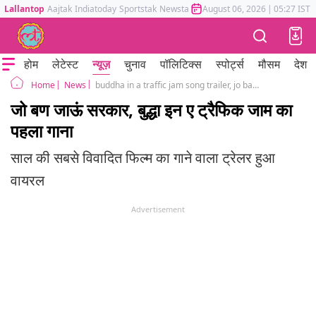
Lallantop
Aajtak
Indiatoday
Sportstak
Newstak
Mumbai Tak
August 06, 2026
Astrotak
|
05:27 IST
होम
लेटेस्ट
न्यूज़
चुनाव
पॉलिटिक्स
स्पोर्ट्स
मौसम
देश
News
buddha in a traffic jam song trailer, jo ban jaun sarkar, a film by vivek agnihotri, starring arunodaya singh, anupam kher, mahi hill, pallavi joshi and aanchal dwivedi
Home
जो बण जाऊं सरकार, बुद्धा इन ए ट्रैफिक जाम का
पहला गाना
साल की सबसे विवादित फिल्म का गाने वाला ट्रेलर हुआ
वायरल
Advertisement