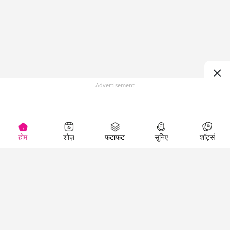
Advertisement
होम
शोज़
फटाफट
सुनिए
शॉर्ट्स
(
)
Top Shows
LallanKhas News
Entertainment
News
The Lallantop Show
Hindi Satire & Humor
Duniyadaari
Lallankhas Specials
Guest in the
Breaking News
Entertainment News
Newsroom
Top Political News
Hindi
Netanagri
Hindi
Top stories Cinema
Lallantop Baithki
Top History News
Entertainment Special
Kharcha Paani
Real Stories News
News
Aasan Bhasha Mein
Latest Political News
Top movies series