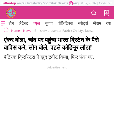
Lallantop
Aajtak
Indiatoday
Sportstak
Newstak
Mumbai Tak
August 07, 2026
Astrotak
|
19:42 IST
होम
लेटेस्ट
न्यूज़
चुनाव
पॉलिटिक्स
स्पोर्ट्स
मौसम
देश
News
British tv presenter Patrick Christys faces flak for asking India to return £2.3 billion after Chandrayaan-3 lands on moon
Home
एंकर बोला, चांद पर पहुंचा भारत ब्रिटेन के पैसे
वापिस करे, लोग बोले, पहले कोहिनूर लौटा!
पैट्रिक क्रिस्टिस ने खुद ट्वीट किया, फिर फंस गए.
Advertisement