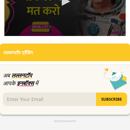
0
seconds
of
लल्लनटॉप ट्रेंडिंग
8
minutes,
48
seconds
अब
लल्लनटॉप
आपके
इनबॉक्स
में
SUBSCRIBE
Advertisement