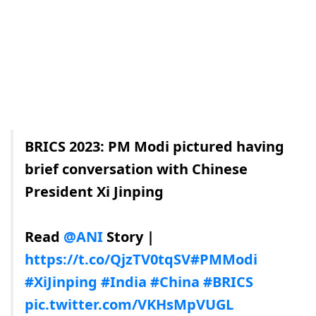
BRICS 2023: PM Modi pictured having
brief conversation with Chinese
President Xi Jinping
Read
@ANI
Story |
https://t.co/QjzTV0tqSV
#PMModi
#XiJinping
#India
#China
#BRICS
pic.twitter.com/VKHsMpVUGL