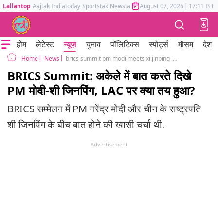
Lallantop
Aajtak
Indiatoday
Sportstak
Newstak
Mumbai Tak
August 07, 2026
Astrotak
|
17:11 IST
होम
लेटेस्ट
न्यूज़
चुनाव
पॉलिटिक्स
स्पोर्ट्स
मौसम
देश
News
brics summit pm modi meets xi jinping lac tension discussed in south africa
Home
BRICS Summit: अकेले में बात करते दिखे
PM मोदी-शी जिनपिंग, LAC पर क्या तय हुआ?
BRICS सम्मेलन में PM नरेंद्र मोदी और चीन के राष्ट्रपति
शी जिनपिंग के बीच बात होने की खासी चर्चा थी.
Advertisement