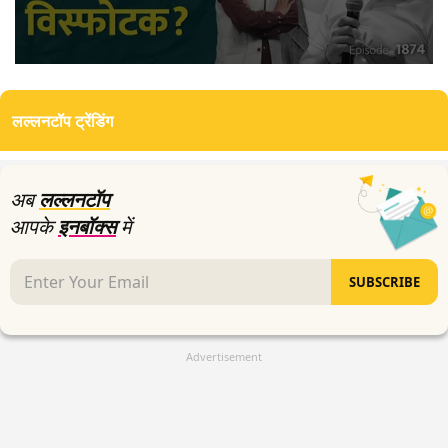
0
seconds
of
लल्लनटॉप ट्रेंडिंग
0
seconds
अब
लल्लनटॉप
आपके
इनबॉक्स
में
SUBSCRIBE
Advertisement