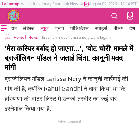
Lallantop
Aajtak
Indiatoday
Sportstak
Newstak
Mumbai Tak
August 09, 2026
Astrotak
|
12:14 IST
होम
लेटेस्ट
न्यूज़
चुनाव
पॉलिटिक्स
स्पोर्ट्स
मौसम
देश
News
brazilian model larissa nery want legal action photo misuse in india vote chori rahul gandhi
Home
'मेरा करियर बर्बाद हो जाएगा...', 'वोट चोरी' मामले में
ब्राजीलियन मॉडल ने जताई चिंता, कानूनी मदद
मांगी
ब्राजीलियन मॉडल Larissa Nery ने कानूनी कार्रवाई की
मांग की है, क्योंकि Rahul Gandhi ने दावा किया था कि
हरियाणा की वोटर लिस्ट में उनकी तस्वीर का कई बार
इस्तेमाल किया गया है.
Advertisement