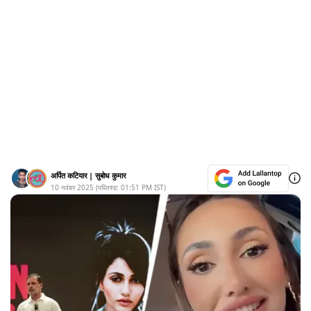
अर्पित कटियार
|
सुबोध कुमार
10 नवंबर 2025
(पब्लिश्ड:
01:51 PM
IST)