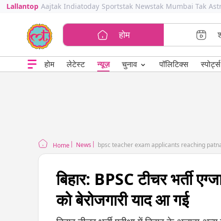
Lallantop
Aajtak
Indiatoday
Sportstak
Newstak
Mumbai Tak
Ast
होम
⌄
चुनाव
होम
लेटेस्ट
न्यूज़
पॉलिटिक्स
स्पोर्ट्स
News
bpsc teacher exam applicants reaching patna
Home
बिहार: BPSC टीचर भर्ती एग्जाम
को बेरोजगारी याद आ गई