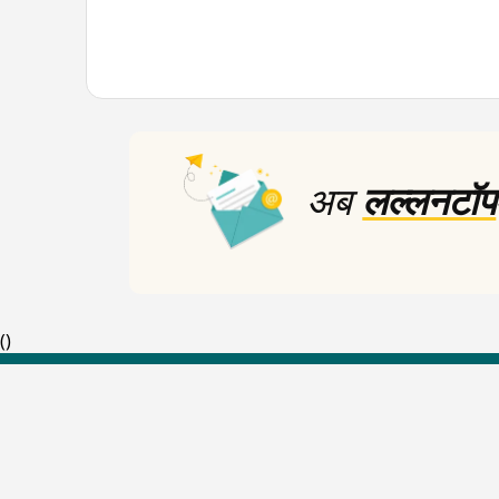
अब
लल्लनटॉप
(
)
Top Shows
The Lallantop Show
Duniyadaari