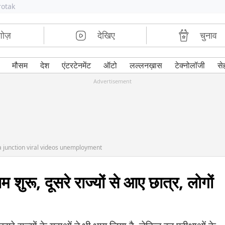
rotak
शोज़
देखिए
चुनाव
मौसम
देश
एंटरटेनमेंट
ऑटो
लल्लनख़ास
टेक्नोलॉजी
से
Advertisement
 junction viral videos unemployment
 शुरू, दूसरे राज्यों से आए छात्र, लोगों