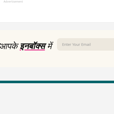
Advertisement
आपके
इनबॉक्स
में
LallanKhas News
Entertainment New
Hindi Satire & Humor
Entertainment News Hindi
Lallankhas Specials
Top stories Cinema