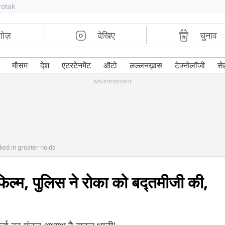
rotak
शोज़
देखिए
चुनाव
मौसम
देश
एंटरटेनमेंट
ऑटो
लल्लनख़ास
टेक्नोलॉजी
से
Advertisement
ked in greater noida
फिल्म, पुलिस ने रोका को बद्तमीजी की,