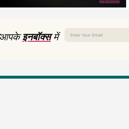
आपके
इनबॉक्स
में
LallanKhas News
Entertainment New
Hindi Satire & Humor
Entertainment News Hindi
Lallankhas Specials
Top stories Cinema
Breaking News
Entertainment Special New
Top Political News Hindi
Top movies series review
Top History News
Latest Entertainment News