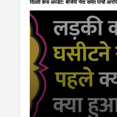
दिल्ली केस अपडेट: बीजेपी नेता समेत पांचों आरो