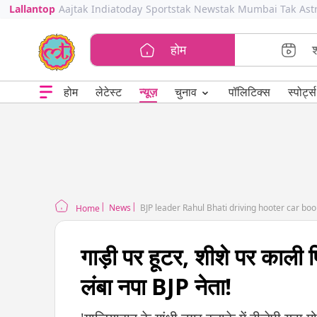
Lallantop
Aajtak
Indiatoday
Sportstak
Newstak
Mumbai Tak
Ast
होम
⌄
चुनाव
होम
लेटेस्ट
न्यूज़
पॉलिटिक्स
स्पोर्ट्स
News
BJP leader Rahul Bhati driving hooter car boo
Home
गाड़ी पर हूटर, शीशे पर काली 
लंबा नपा BJP नेता!