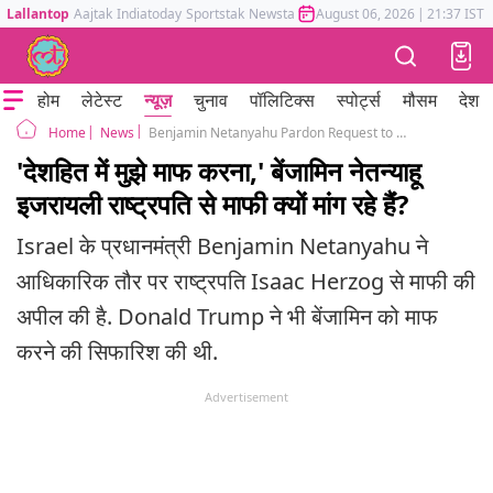
Lallantop
Aajtak
Indiatoday
Sportstak
Newstak
Mumbai Tak
August 06, 2026
Astrotak
|
21:37 IST
होम
लेटेस्ट
न्यूज़
चुनाव
पॉलिटिक्स
स्पोर्ट्स
मौसम
देश
News
Benjamin Netanyahu Pardon Request to Israel President Isaac Herzog in national interest Corruption Cases
Home
'देशहित में मुझे माफ करना,' बेंजामिन नेतन्याहू
इजरायली राष्ट्रपति से माफी क्यों मांग रहे हैंं?
Israel के प्रधानमंत्री Benjamin Netanyahu ने
आधिकारिक तौर पर राष्ट्रपति Isaac Herzog से माफी की
अपील की है. Donald Trump ने भी बेंजामिन को माफ
करने की सिफारिश की थी.
Advertisement