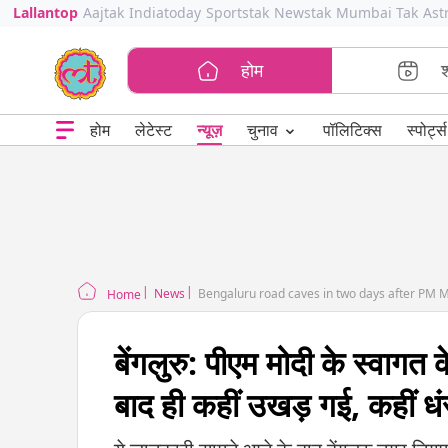
Lallantop
Aajtak
Indiatoday
Sportstak
Newstak
Mumbai Tak
Ast
होम
⌄
चुनाव
होम
लेटेस्ट
न्यूज़
पॉलिटिक्स
स्पोर्ट्स
News
Bengaluru road caves in two days after PM Mod
Home
बेंगलुरु: पीएम मोदी के स्वागत
बाद ही कहीं उखड़ गई, कहीं ध