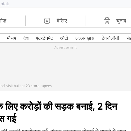
rotak
शोज़
देखिए
चुनाव
मौसम
देश
एंटरटेनमेंट
ऑटो
लल्लनख़ास
टेक्नोलॉजी
से
Advertisement
i visit built at 23 crore rupees
 के लिए करोड़ों की सड़क बनाई, 2 दिन
ंस गई