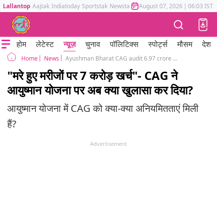
Lallantop
Aajtak
Indiatoday
Sportstak
Newstak
Mumbai Tak
August 07, 2026
Astrotak
|
06:03 IST
होम
लेटेस्ट
न्यूज़
चुनाव
पॉलिटिक्स
स्पोर्ट्स
मौसम
देश
News
Ayushman Bharat CAG audit 6.97 crore rupees spend on treatment for dead patients under PMJAY
Home
"मरे हुए मरीजों पर 7 करोड़ खर्च"- CAG ने
आयुष्मान योजना पर अब क्या खुलासा कर दिया?
आयुष्मान योजना में CAG को क्या-क्या अनियमितताएं मिली
हैं?
Advertisement