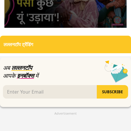
0
seconds
of
लल्लनटॉप ट्रेंडिंग
3
minutes,
2
seconds
अब
लल्लनटॉप
आपके
इनबॉक्स
में
SUBSCRIBE
Advertisement