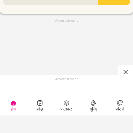
Advertisement
Advertisement
होम
शोज़
फटाफट
सुनिए
शॉर्ट्स
(
)
Top Shows
LallanKhas News
Entertainment