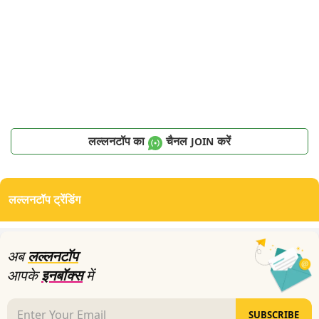
लल्लनटॉप का
चैनल
करें
JOIN
लल्लनटॉप ट्रेंडिंग
अब
लल्लनटॉप
आपके
इनबॉक्स
में
SUBSCRIBE