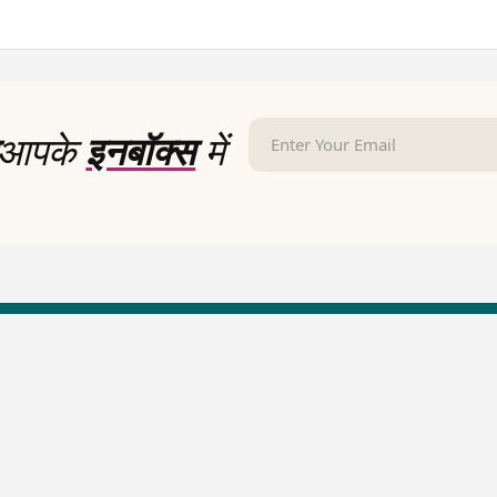
आपके
इनबॉक्स
में
LallanKhas News
Entertainment New
Hindi Satire & Humor
Entertainment News Hindi
Lallankhas Specials
Top stories Cinema
Breaking News
Entertainment Special New
Top Political News Hindi
Top movies series review