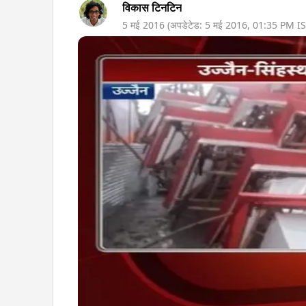
विकास टिनटिन
5 मई 2016
(अपडेटेड:
5 मई 2016
,
01:35 PM
IS