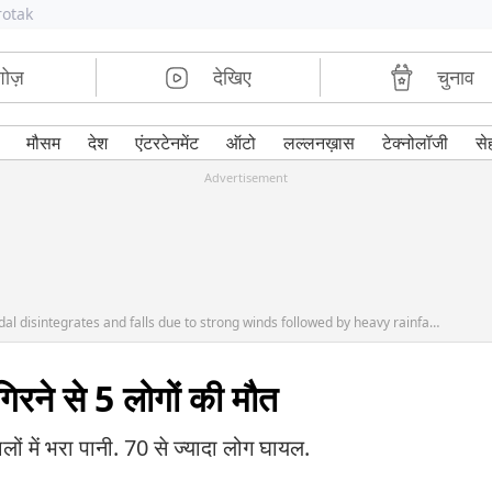
rotak
शोज़
देखिए
चुनाव
मौसम
देश
एंटरटेनमेंट
ऑटो
लल्लनख़ास
टेक्नोलॉजी
से
Advertisement
Atleast 4 devotees and one sadhu die as pandal disintegrates and falls due to strong winds followed by heavy rainfall at Simhasth Kumbh2016, MP
 गिरने से 5 लोगों की मौत
ं में भरा पानी. 70 से ज्यादा लोग घायल.