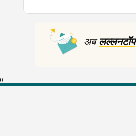
अब
लल्लनटॉप
(
)
Top Shows
The Lallantop Show
Duniyadaari
Guest in the Newsroom
Netanagri