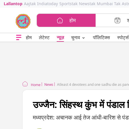
Lallantop
Aajtak
Indiatoday
Sportstak
Newstak
Mumbai Tak
Ast
होम
⌄
चुनाव
होम
लेटेस्ट
न्यूज़
पॉलिटिक्स
स्पोर्ट्स
News
Home
उज्जैन: सिंहस्थ कुंभ में पंडाल
मध्यप्रदेश: अचानक आई तेज आंधी-बारिश से पंडालो