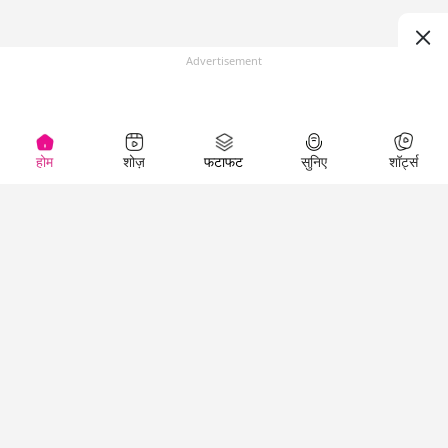
Advertisement
होम
शोज़
फटाफट
सुनिए
शॉर्ट्स
(
)
Top Shows
LallanKhas News
Entertainment
News
The Lallantop Show
Hindi Satire & Humor
Duniyadaari
Lallankhas Specials
Guest in the
Breaking News
Entertainment News
Newsroom
Top Political News
Hindi
Netanagri
Hindi
Top stories Cinema
Lallantop Baithki
Top History News
Entertainment Special
Kharcha Paani
Real Stories News
News
Aasan Bhasha Mein
Latest Political News
Top movies series
Social List
Top Literature News
review
Tarikh
Top Persons News
Latest Entertainment
Sehat
Top Profiles
News
The Cinema Show
Viral News
Business News
Technology
Top News