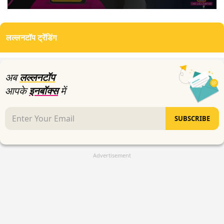
0
seconds
of
लल्लनटॉप ट्रेंडिंग
7
minutes,
23
seconds
अब
लल्लनटॉप
आपके
इनबॉक्स
में
SUBSCRIBE
Advertisement