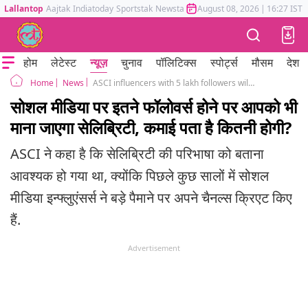
Lallantop
Aajtak
Indiatoday
Sportstak
Newstak
Mumbai Tak
August 08, 2026
Astrotak
|
16:27 IST
होम
लेटेस्ट
न्यूज़
चुनाव
पॉलिटिक्स
स्पोर्ट्स
मौसम
देश
News
ASCI influencers with 5 lakh followers will be considered celebrities ads body
Home
सोशल मीडिया पर इतने फॉलोवर्स होने पर आपको भी
माना जाएगा सेलिब्रिटी, कमाई पता है कितनी होगी?
ASCI ने कहा है कि सेलिब्रिटी की परिभाषा को बताना
आवश्यक हो गया था, क्योंकि पिछले कुछ सालों में सोशल
मीडिया इन्फ्लुएंसर्स ने बड़े पैमाने पर अपने चैनल्स क्रिएट किए
हैं.
Advertisement