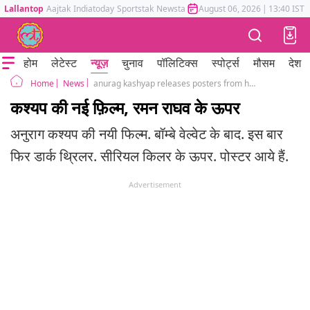
Lallantop
Aajtak
Indiatoday
Sportstak
Newstak
Mumbai Tak
August 06, 2026
Astrotak
|
13:40 IST
होम
लेटेस्ट
न्यूज़
चुनाव
पॉलिटिक्स
स्पोर्ट्स
मौसम
देश
News
anurag kashyap releases posters from his next film Raman Raghav2.0
Home
कश्यप की नई फ़िल्म, रमन राघव के ऊपर
अनुराग कश्यप की नयी फिल्म. बॉम्बे वेल्वेट के बाद. इस बार
फिर डार्क थ्रिलर. सीरियल किलर के ऊपर. पोस्टर आये हैं.
Advertisement