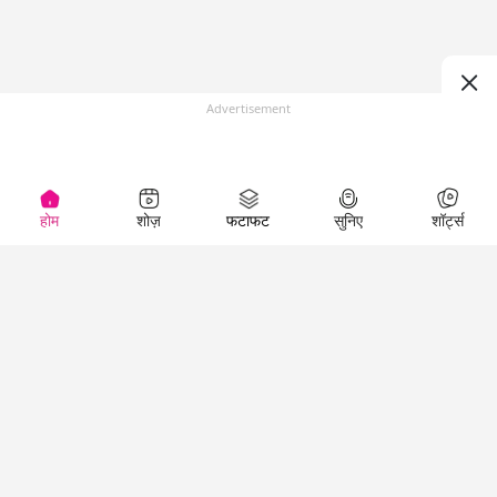
Advertisement
होम
शोज़
फटाफट
सुनिए
शॉर्ट्स
(
)
Top Shows
LallanKhas News
Entertainment
News
The Lallantop Show
Hindi Satire & Humor
Duniyadaari
Lallankhas Specials
Guest in the
Breaking News
Entertainment News
Newsroom
Top Political News
Hindi
Netanagri
Hindi
Top stories Cinema
Lallantop Baithki
Top History News
Entertainment Special
Kharcha Paani
Real Stories News
News
Aasan Bhasha Mein
Latest Political News
Top movies series
Social List
Top Literature News
review
Tarikh
Top Persons News
Latest Entertainment
Sehat
Top Profiles
News
The Cinema Show
Viral News