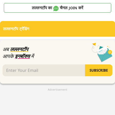
लल्लनटॉप का
चैनल
करें
JOIN
लल्लनटॉप ट्रेंडिंग
अब
लल्लनटॉप
आपके
इनबॉक्स
में
SUBSCRIBE
Advertisement