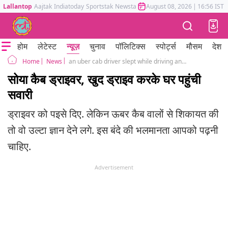
Lallantop
Aajtak
Indiatoday
Sportstak
Newstak
Mumbai Tak
August 08, 2026
Astrotak
|
16:56 IST
होम
लेटेस्ट
न्यूज़
चुनाव
पॉलिटिक्स
स्पोर्ट्स
मौसम
देश
News
an uber cab driver slept while driving and the passenger drove the cab his way back home.
Home
सोया कैब ड्राइवर, खुद ड्राइव करके घर पहुंची
सवारी
ड्राइवर को पइसे दिए. लेकिन ऊबर कैब वालों से शिकायत की
तो वो उल्टा ज्ञान देने लगे. इस बंदे की भलमानता आपको पढ़नी
चाहिए.
Advertisement