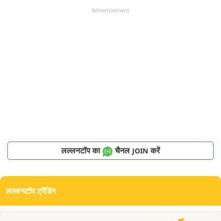
Advertisement
लल्लनटॉप का
चैनल
करें
JOIN
लल्लनटॉप ट्रेंडिंग