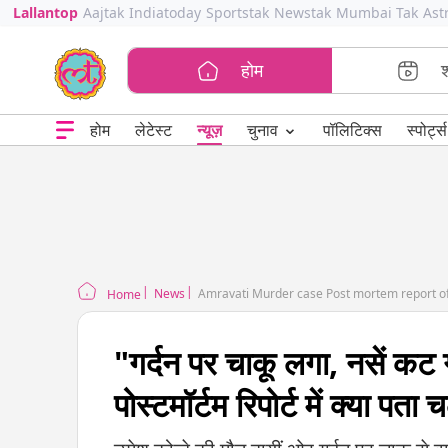
Lallantop
Aajtak
Indiatoday
Sportstak
Newstak
Mumbai Tak
Ast
होम
⌄
चुनाव
होम
लेटेस्ट
न्यूज़
पॉलिटिक्स
स्पोर्ट्स
News
Amravati Murder case Post mortem report 
Home
"गर्दन पर चाकू लगा, नसें कट 
पोस्टमॉर्टम रिपोर्ट में क्या पता