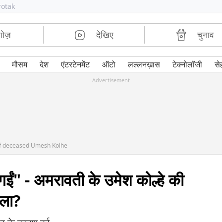
rotak
शोज़
देखिए
चुनाव
मौसम
देश
एंटरटेनमेंट
ऑटो
लल्लनख़ास
टेक्नोलॉजी
से
Advertisement
of deceased Umesh Kolhe
गईं" - अमरावती के उमेश कोल्हे की
 चला?