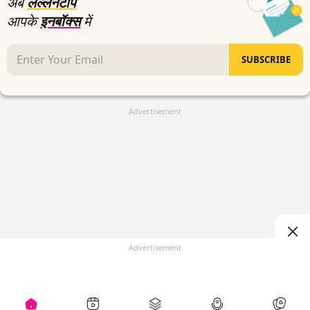
अब
लल्लनटॉप
आपके
इनबॉक्स
में
SUBSCRIBE
Advertisement
Advertisement