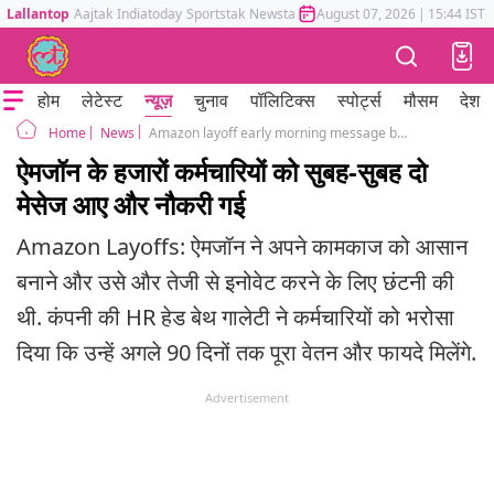
Lallantop
Aajtak
Indiatoday
Sportstak
Newstak
Mumbai Tak
August 07, 2026
Astrotak
|
15:44 IST
होम
लेटेस्ट
न्यूज़
चुनाव
पॉलिटिक्स
स्पोर्ट्स
मौसम
देश
News
Amazon layoff early morning message before heading to the office fired 14000 employees
Home
ऐमजॉन के हजारों कर्मचारियों को सुबह-सुबह दो
मेसेज आए और नौकरी गई
Amazon Layoffs: ऐमजॉन ने अपने कामकाज को आसान
बनाने और उसे और तेजी से इनोवेट करने के लिए छंटनी की
थी. कंपनी की HR हेड बेथ गालेटी ने कर्मचारियों को भरोसा
दिया कि उन्हें अगले 90 दिनों तक पूरा वेतन और फायदे मिलेंगे.
Advertisement