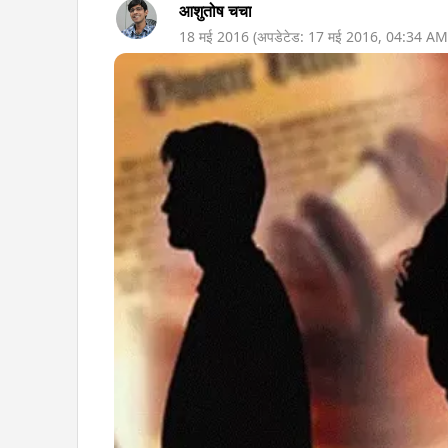
आशुतोष चचा
18 मई 2016
(अपडेटेड:
17 मई 2016
,
04:34 AM