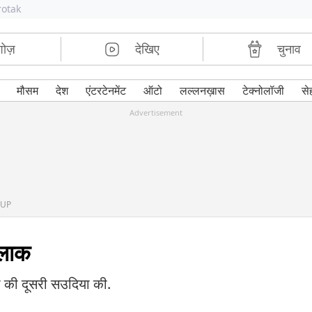
rotak
शोज़
देखिए
चुनाव
मौसम
देश
एंटरटेनमेंट
ऑटो
लल्लनख़ास
टेक्नोलॉजी
से
Advertisement
, UP
तलाक
ा की दूसरी सउदिया की.