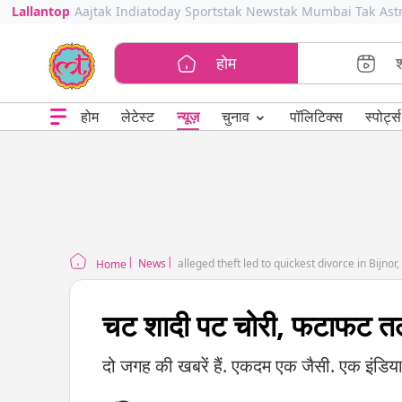
Lallantop
Aajtak
Indiatoday
Sportstak
Newstak
Mumbai Tak
Ast
होम
⌄
चुनाव
होम
लेटेस्ट
न्यूज़
पॉलिटिक्स
स्पोर्ट्स
News
alleged theft led to quickest divorce in Bijnor
Home
चट शादी पट चोरी, फटाफट 
दो जगह की खबरें हैं. एकदम एक जैसी. एक इंडिय