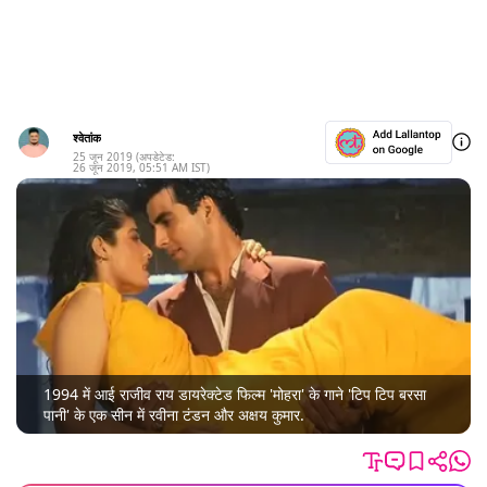
श्वेतांक
25 जून 2019
(अपडेटेड:
26 जून 2019
,
05:51 AM
IST)
1994 में आई राजीव राय डायरेक्टेड फिल्म 'मोहरा' के गाने 'टिप टिप बरसा
पानी' के एक सीन में रवीना टंडन और अक्षय कुमार.