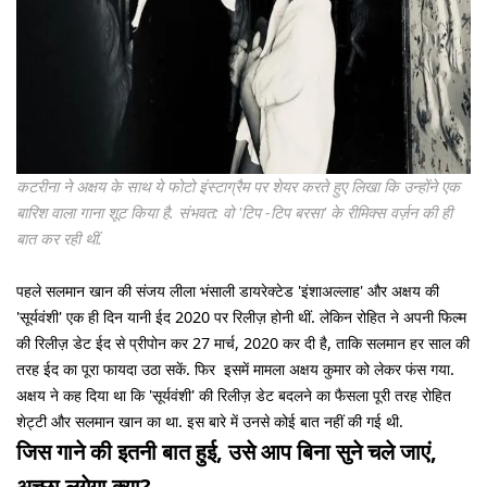
कटरीना ने अक्षय के साथ ये फोटो इंस्टाग्रैम पर शेयर करते हुए लिखा कि उन्होंने एक
बारिश वाला गाना शूट किया है. संभवत: वो 'टिप -टिप बरसा' के रीमिक्स वर्ज़न की ही
बात कर रही थीं.
पहले सलमान खान की संजय लीला भंसाली डायरेक्टेड 'इंशाअल्लाह' और अक्षय की
'सूर्यवंशी' एक ही दिन यानी ईद 2020 पर रिलीज़ होनी थीं. लेकिन रोहित ने अपनी फिल्म
की रिलीज़ डेट ईद से प्रीपोन कर 27 मार्च, 2020 कर दी है, ताकि सलमान हर साल की
तरह ईद का पूरा फायदा उठा सकें. फिर इसमें मामला अक्षय कुमार को लेकर फंस गया.
अक्षय ने कह दिया था कि 'सूर्यवंशी' की रिलीज़ डेट बदलने का फैसला पूरी तरह रोहित
शेट्टी और सलमान खान का था. इस बारे में उनसे कोई बात नहीं की गई थी.
जिस गाने की इतनी बात हुई, उसे आप बिना सुने चले जाएं,
अच्छा लगेगा क्या?