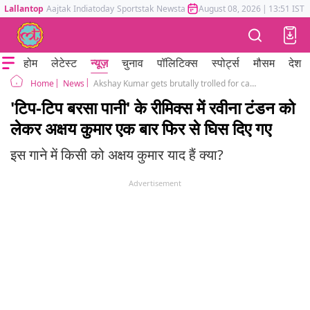
Lallantop
Aajtak
Indiatoday
Sportstak
Newstak
Mumbai Tak
August 08, 2026
Astrotak
|
13:51 IST
होम
लेटेस्ट
न्यूज़
चुनाव
पॉलिटिक्स
स्पोर्ट्स
मौसम
देश
News
Akshay Kumar gets brutally trolled for calling Tip Tip Barsa Paani his song without mentioning Raveena Tandon which is getting remixed for Sooryavanshi
Home
'टिप-टिप बरसा पानी' के रीमिक्स में रवीना टंडन को
लेकर अक्षय कुमार एक बार फिर से घिस दिए गए
इस गाने में किसी को अक्षय कुमार याद हैं क्या?
Advertisement