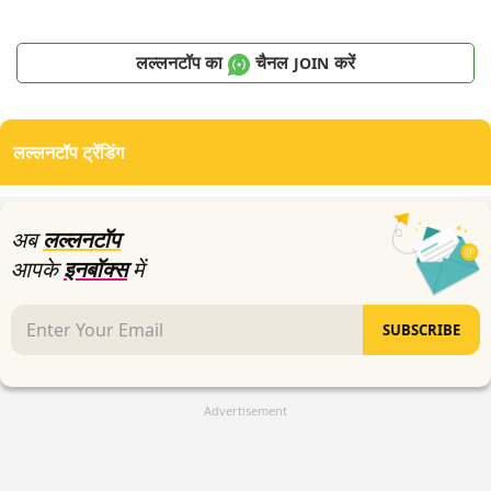
लल्लनटॉप का
चैनल
करें
JOIN
लल्लनटॉप ट्रेंडिंग
अब
लल्लनटॉप
आपके
इनबॉक्स
में
SUBSCRIBE
Advertisement