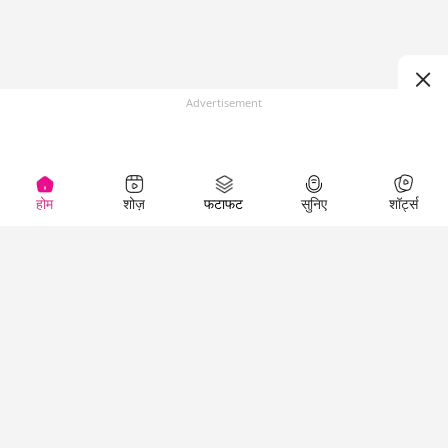
Advertisement
होम
शोज़
फटाफट
सुनिए
शॉर्ट्स
(
)
Top Shows
LallanKhas News
Entertainment
News
The Lallantop Show
Hindi Satire & Humor
Duniyadaari
Lallankhas Specials
Guest in the
Breaking News
Entertainment News
Newsroom
Top Political News
Hindi
Netanagri
Hindi
Top stories Cinema
Lallantop Baithki
Top History News
Entertainment Special
Kharcha Paani
Real Stories News
News
Aasan Bhasha Mein
Latest Political News
Top movies series
Social List
Top Literature News
review
Tarikh
Top Persons News
Latest Entertainment
Sehat
Top Profiles
News