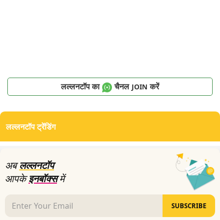
लल्लनटॉप का
चैनल
करें
JOIN
लल्लनटॉप ट्रेंडिंग
अब
लल्लनटॉप
आपके
इनबॉक्स
में
SUBSCRIBE