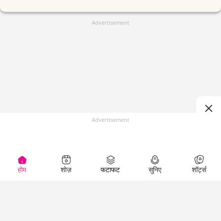
Advertisement
Advertisement
होम
शोज़
फटाफट
सुनिए
शॉर्ट्स
(
)
Top Shows
LallanKhas News
Entertainment
News
The Lallantop Show
Hindi Satire & Humor