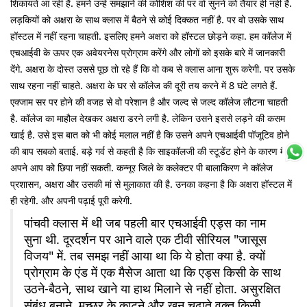
शिकायतें आ रही हैं. हमने उन्हें समझाने की कोशिश की पर वो सुनने को तैयार ही नहीं हैं.
लड़कियों को अक्षरा के साथ क्लास में बैठने से कोई दिक्कत नहीं है. पर वो उसके साथ
हॉस्टल में नहीं रहना चाहती. इसलिए हमने अक्षरा को हॉस्टल छोड़ने कहा. हम कॉलेज में
एचआईवी के ऊपर एक अवेयरनेस प्रोग्राम करेंगे और लोगों को इसके बारे में जानकारी
देंगे. अक्षरा के दोस्त उससे पूछ तो रहे हैं कि वो कब से क्लास आना शुरू करेगी. पर उसके
साथ रहना नहीं चाहते. अक्षरा के घर से कॉलेज की दूरी तय करने में 8 घंटे लगते हैं.
एक्जाम सर पर होने की वजह से वो परेशान है और जल्द से जल्द कॉलेज लौटना चाहती
है. कॉलेज का माहौल देखकर अक्षरा डरने लगी है. लेकिन उसने इससे लड़ने की कसम
खाई है. उसे इस बात को भी कोई मलाल नहीं है कि उसने अपने एचआईवी पॉजूटिव होने
की बाप सबको बताई. बड़े गर्व से कहती है कि साइकॉलजी की स्टूडेंट होने के कारण मैं
अपने आप को छिपा नहीं सकती. कन्नूर जिले के कलेक्टर पी बालाकिरण ने कॉलेज
प्रशासन, अक्षरा और उसकी मां से मुलाकात की है. उनका कहना है कि अक्षरा हॉस्टल में
ही रहेगी. और अपनी पढ़ाई पूरी करेगी.
पांचवी क्लास में थी जब पहली बार एचआईवी एड्स का नाम
सुना थी. दूरदर्शन पर आने वाले एक टीवी सीरियल "जासूस
विजय" में. तब समझ नहीं आया था कि ये होता क्या है. क्यों
प्रोग्राम के एंड में एक मैसेज आता था कि एड्स किसी के साथ
उठने-बैठने, साथ खाने या हाथ मिलाने से नहीं होता. असुरक्षित
संबंध बनाने, मच्छर के काटने और खून चढ़ाते वक्त किसी