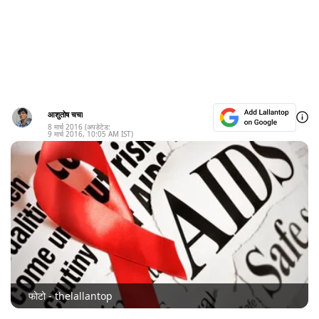
आशुतोष चचा
8 मार्च 2016
(अपडेटेड:
9 मार्च 2016
,
10:05 AM
IST)
फोटो - thelallantop