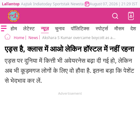
Lallantop
Aajtak
Indiatoday
Sportstak
Newstak
Mumbai Tak
August 07, 2026
Astrotak
|
21:29 IST
होम
लेटेस्ट
न्यूज़
चुनाव
पॉलिटिक्स
स्पोर्ट्स
मौसम
देश
News
Akshara S Kumar overcame boycott as a child, now faces it once again in college
Home
एड्स है, क्लास में आओ लेकिन हॉस्टल में नहीं रहना
एड्स पर दुनिया में कित्ती भी अवेयरनेस बढ़ा दी गई हो, लेकिन
अब भी कूड़मगज लोगों के लिए वो हौवा है. इतना बड़ा कि पेशेंट
से भेदभाव कर लें.
Advertisement