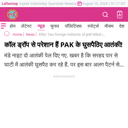
Lallantop
Aajtak
Indiatoday
Sportstak
Newstak
Mumbai Tak
August 10, 2026
Astrotak
|
01:17 IST
होम
लेटेस्ट
न्यूज़
चुनाव
पॉलिटिक्स
स्पोर्ट्स
मौसम
देश
News
After Two foreign militants of JeM killed in late night encounter in Srinagar Intelligence report Terrorist of JeM, Hijbul trying to infiltrate in kashmir
Home
कॉल ड्रॉप से परेशान हैं PAK के घुसपैठिए आतंकी!
मंडे नाइट दो आतंकी पेल दिए गए. खबर है कि सरहद पार से
घाटी में आतंकी घुसपैठ कर रहे हैं. पर इस बार अलग पैटर्न से...
Advertisement