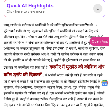
Quick AI Highlights
Click here to view more
जम्मू कश्मीर के श्रीनगर में आतंकियों ने मंडे मॉर्निंग पुलिसवालों पर फायरिंग की. 3
पुलिसवाले शहीद हो गए. सुरक्षाबलों और पुलिस ने आतंकियों को पकड़ने के लिए सर्च
ऑपरेशन शुरू किया. सोमवार रात होते-होते जम्मू कश्मीर पुलिस ने जैश-ए-मोहम्मद के दो
Open App
आतंकी मार गिराए. ये दोनों आतंकी पाकिस्तान से आए थे. आतंकियों से हुए मुठभेड़ में जैश-
ए-मोहम्मद का कमांडर सैफुल्लाह भी
'रेस्ट इन कब्र'
हो गया है. सूत्रों के मुताबिक, दोनों
आतंकी सोपोर के रास्ते श्रीनगर आए थे. दोनों की प्लानिंग श्रीनगर में बड़ा धमाका करने
की थी. हालांकि ये जो दो आतंकी पेले गए हैं, इन्होंने ही पुलिसवालों पर हमला किया था.
कश्मीर में घुसपैठ की कोशिश और
इस बात की कंफर्मेशन नहीं मिल पाई है.
कॉल ड्रॉप की दिक्कतें..
ये आतंकी अंतत: मारे ही जाते हैं. पर मरने से पहले
जो दो काम ये करते हैं, वो है साजिश और घुसपैठ. हां तो मिलिट्री इंटेलिजेंस रिपोर्ट के
मुताबिक, जैश-ए-मोहम्मद, हिजबुल के आतंकी केरन, तंगधर, पुंछ, नौशेरा, कठूरा जैसे
इलाकों में घुसपैठ की कोशिश कर रहे हैं. कुछ आतंकी ऑलरेडी घुसपैठ कर चुके हैं. जंगलों
में छिपे हुए हैं. ससुरों ने बाकयदा स्लीपर सेल एक्टिव कर रखी हैं. आपस में बात करने के
लिए इस बार ये आतंकी इंटरनेशनल सिम मैट्रिक्स का यूज कर रहे हैं. सूत्रों के मुताबिक,