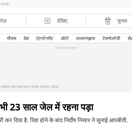
rotak
शोज़
देखिए
चुनाव
मौसम
देश
एंटरटेनमेंट
ऑटो
लल्लनख़ास
टेक्नोलॉजी
से
Advertisement
 in Babri anniversary train blasts case
भी 23 साल जेल में रहना पड़ा
बरी कर दिया है. रिहा होने के बाद निर्दोष निसार ने सुनाई आपबीती.