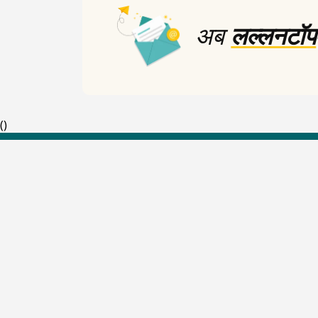
अब
लल्लनटॉप
(
)
Top Shows
The Lallantop Show
Duniyadaari
Guest in the Newsroom
Netanagri
Lallantop Baithki
Kharcha Paani
Social Media
Aasan Bhasha Mein
Social List
Tarikh