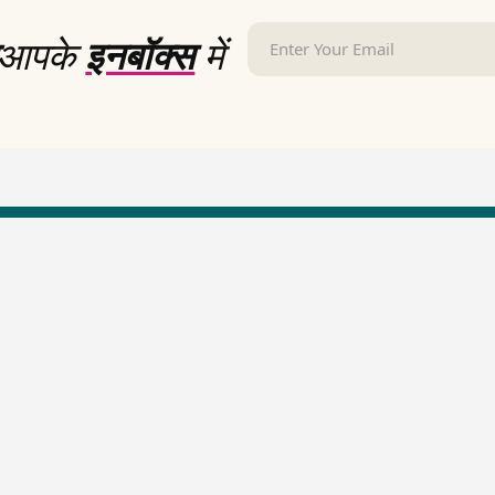
आपके
इनबॉक्स
में
LallanKhas News
Entertainment New
Hindi Satire & Humor
Entertainment News Hindi
Lallankhas Specials
Top stories Cinema
Breaking News
Entertainment Special New
Top Political News Hindi
Top movies series review
Top History News
Latest Entertainment News
Real Stories News
Latest Political News
Top Literature News
Top Persons News