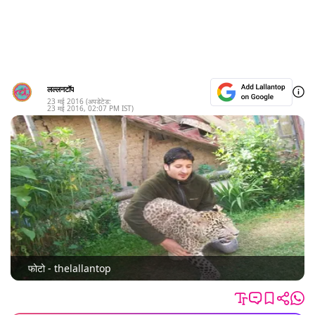
लल्लनटॉप
23 मई 2016
(अपडेटेड:
23 मई 2016
,
02:07 PM
IST)
फोटो - thelallantop