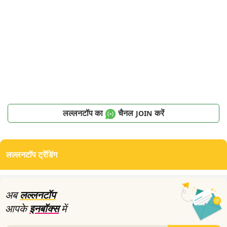
लल्लनटॉप का
चैनल
करें
JOIN
लल्लनटॉप ट्रेंडिंग
अब
लल्लनटॉप
आपके
इनबॉक्स
में