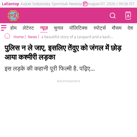
Lallantop
Aajtak
Indiatoday
Sportstak
Newstak
Mumbai Tak
August 07, 2026
Astrotak
|
09:36 IST
होम
लेटेस्ट
न्यूज़
चुनाव
पॉलिटिक्स
स्पोर्ट्स
मौसम
देश
News
a beautiful story of a Leopard and a kashmiri boy
Home
पुलिस न ले जाए, इसलिए तेंदुए को जंगल में छोड़
आया कश्मीरी लड़का
इस लड़के की कहानी पूरी फिल्मी है. पढ़िए...
Advertisement