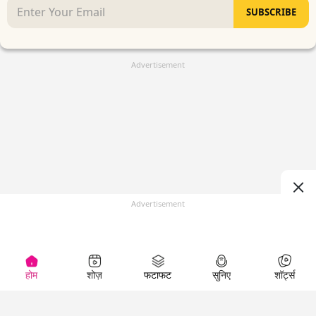
SUBSCRIBE
Advertisement
Advertisement
होम
शोज़
फटाफट
सुनिए
शॉर्ट्स
(
)