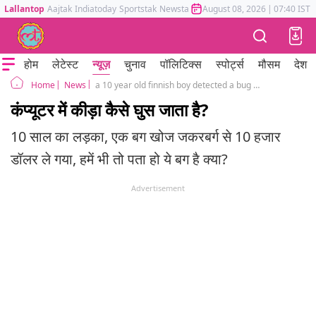
Lallantop
Aajtak
Indiatoday
Sportstak
Newstak
Mumbai Tak
August 08, 2026
Astrotak
|
07:40 IST
होम
लेटेस्ट
न्यूज़
चुनाव
पॉलिटिक्स
स्पोर्ट्स
मौसम
देश
News
a 10 year old finnish boy detected a bug in instagram
Home
कंप्यूटर में कीड़ा कैसे घुस जाता है?
10 साल का लड़का, एक बग खोज जकरबर्ग से 10 हजार
डॉलर ले गया, हमें भी तो पता हो ये बग है क्या?
Advertisement