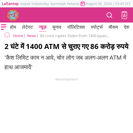
Lallantop
Aajtak
Indiatoday
Sportstak
Newstak
Mumbai Tak
August 06, 2026
Astrotak
|
03:45 IST
होम
लेटेस्ट
न्यूज़
चुनाव
पॉलिटिक्स
स्पोर्ट्स
मौसम
देश
News
86 crore rupees Stolen From 1400 Japanese ATMs
Home
2 घंटे में 1400 ATM से चुराए गए 86 करोड़ रुपये
'कैश लिमिट काम न आवे, चोर लोग जब अलग-अलग ATM में
हाथ आजमावेें'
Advertisement