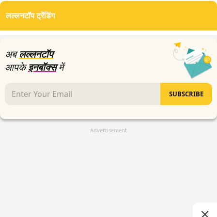
लल्लनटॉप ट्रेंडिंग
अब
लल्लनटॉप
आपके
इनबॉक्स
में
SUBSCRIBE
Advertisement