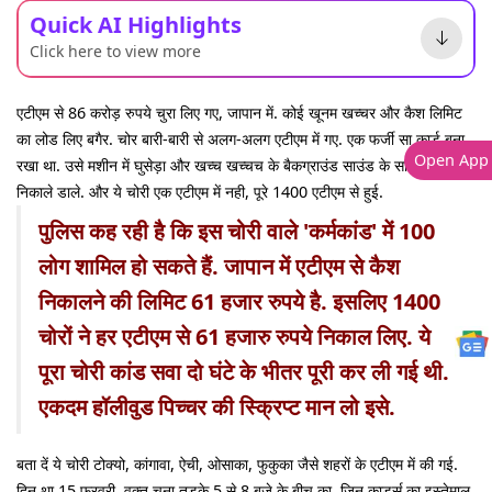
Quick AI Highlights
Click here to view more
एटीएम से 86 करोड़ रुपये चुरा लिए गए, जापान में. कोई खूनम खच्चर और कैश लिमिट
का लोड लिए बगैर. चोर बारी-बारी से अलग-अलग एटीएम में गए. एक फर्जी सा कार्ड बना
Open App
रखा था. उसे मशीन में घुसेड़ा और खच्च खच्चच के बैकग्राउंड साउंड के साथ पइसे
निकाले डाले. और ये चोरी एक एटीएम में नही, पूरे 1400 एटीएम से हुई.
पुलिस कह रही है कि इस चोरी वाले 'कर्मकांड' में 100
लोग शामिल हो सकते हैं. जापान में एटीएम से कैश
निकालने की लिमिट 61 हजार रुपये है. इसलिए 1400
चोरों ने हर एटीएम से 61 हजारु रुपये निकाल लिए. ये
पूरा चोरी कांड सवा दो घंटे के भीतर पूरी कर ली गई थी.
एकदम हॉलीवुड पिच्चर की स्क्रिप्ट मान लो इसे.
बता दें ये चोरी टोक्यो, कांगावा, ऐची, ओसाका, फुकुका जैसे शहरों के एटीएम में की गई.
दिन था 15 फरवरी. वक्त चुना तड़के 5 से 8 बजे के बीच का. जिन कार्ड्स का इस्तेमाल