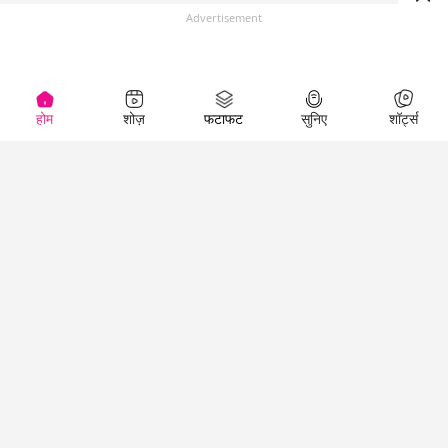
Advertisement
होम
शोज़
फटाफट
सुनिए
शॉर्ट्स
(
)
Top Shows
LallanKhas News
Entertainment
News
The Lallantop Show
Hindi Satire & Humor
Duniyadaari
Lallankhas Specials
Guest in the
Breaking News
Entertainment News
Newsroom
Top Political News
Hindi
Netanagri
Hindi
Top stories Cinema
Lallantop Baithki
Top History News
Entertainment Special
Kharcha Paani
Real Stories News
News
Aasan Bhasha Mein
Latest Political News
Top movies series
Social List
Top Literature News
review
Tarikh
Top Persons News
Latest Entertainment
Sehat
Top Profiles
News
The Cinema Show
Viral News
Business News
Technology
Top News
News
Business News in
Breaking News Hindi
Hindi
Top News Hindi
Latest Business News
Technology News in
Latest News Hindi