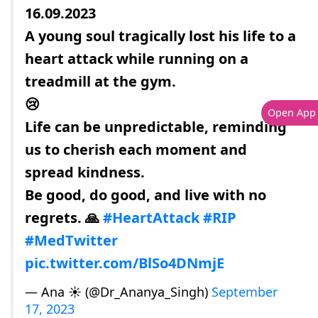
16.09.2023
A young soul tragically lost his life to a
heart attack while running on a
treadmill at the gym.
😢
Open App
Life can be unpredictable, reminding
us to cherish each moment and
spread kindness.
Be good, do good, and live with no
regrets. 🙏
#HeartAttack
#RIP
#MedTwitter
pic.twitter.com/BlSo4DNmjE
— Ana ☀️ (@Dr_Ananya_Singh)
September
17, 2023