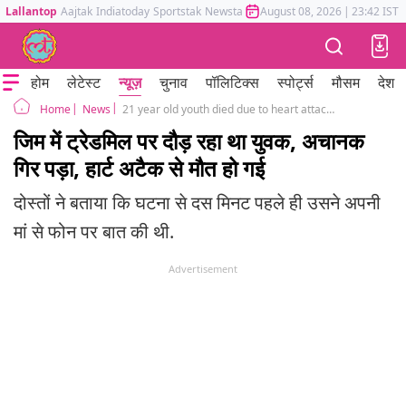
Lallantop
Aajtak
Indiatoday
Sportstak
Newstak
Mumbai Tak
August 08, 2026
Astrotak
|
23:42 IST
होम
लेटेस्ट
न्यूज़
चुनाव
पॉलिटिक्स
स्पोर्ट्स
मौसम
देश
News
21 year old youth died due to heart attack while running on treadmill in gym ghaziabad video viral
Home
जिम में ट्रेडमिल पर दौड़ रहा था युवक, अचानक
गिर पड़ा, हार्ट अटैक से मौत हो गई
दोस्तों ने बताया कि घटना से दस मिनट पहले ही उसने अपनी
मां से फोन पर बात की थी.
Advertisement