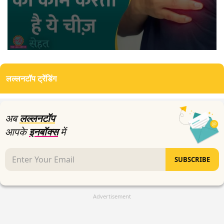
0
seconds
of
लल्लनटॉप ट्रेंडिंग
0
seconds
अब
लल्लनटॉप
आपके
इनबॉक्स
में
SUBSCRIBE
Advertisement