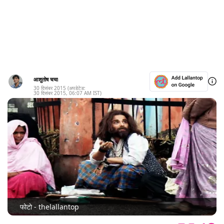
आशुतोष चचा
30 दिसंबर 2015
(अपडेटेड:
30 दिसंबर 2015
,
06:07 AM
IST)
फोटो - thelallantop