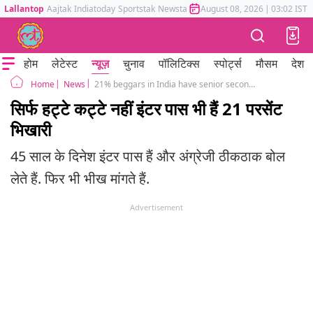
Lallantop
Aajtak
Indiatoday
Sportstak
Newstak
Mumbai Tak
August 08, 2026
Astrotak
|
03:02 IST
होम
लेटेस्ट
न्यूज़
चुनाव
पॉलिटिक्स
स्पोर्ट्स
मौसम
देश
News
21% beggars in India have senior secondary certificate
Home
सिर्फ हट्टे कट्टे नहीं इंटर पास भी हैं 21 परसेंट
भिखारी
45 साल के दिनेश इंटर पास हैं और अंग्रेजी ठीकठाक बोल
लेते हैं. फिर भी भीख मांगते हैं.
Advertisement