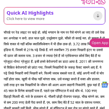
Quick AI Highlights
Click here to view more
चौराहे पर रेड लाइट पर खड़े हो. कोई भगवान के नाम पर पैसे मांगने आ जाए तो उसे देख
कर अनदेखा न करो. हाल चाल पूछो. एजूकेशन पूछो. चौंको तो कतई मत. हो सकता है वो
Open App
सिर्फ शक्ल से नहीं बल्कि क्वालिफिकेशन में भी ठीक ठाक हो. 3.72 लाख भिखारी है
इंडिया में. जिसमें से 21% पढ़े लिखे हैं. मने तकरीबन 75 हजार भिखारी इंटर या उससे
भी ऊपर की क्लास पास. 3 हजार से ज्यादा ऐसे हैं जो प्रोफेसनल कोर्स किए बैठे हैं या
ग्रेजुएट-पोस्ट ग्रेजुएट हैं. इसी हफ्ते बेरोजगारों का डाटा आया है. 2011 की जनगणना
से शिक्षित बेरोजगारों को छांटा गया. जिसमें भिखारियों के जकड़ फैक्ट सामने आए हैं. ये
पढ़े लिखे भिखारी क्यों भिखारी बने. फिल्मी जवाब सबको पता है. कोई अपनी मर्जी से चोर
नहीं होता साब. खुशी से भीख नहीं मांगता साब. उसे मजबूर करते हैं वक्त और हालात.
उसी तरह इन सब भिखारियों के जीवन की अलग अलग कहानी निकलेगी. कुछ यहां हैं.
45 साल के दिनेश बारहवीं पास हैं. पहले एक पॉस्पिटल में वार्ड बॉय थे. 100 रुपए
दिहाड़ी मिलती थी. मजे के हलकान थे. नौकरी छोड़ी रोजगार पकड़ा. भीख मांगने का. कम
से कम 200 रुपए डेली पैदा करते हैं. एम. काम किए बैठे हैं 52 साल के दशरथ परमार.
नौकरी चाकरी नहीं मिली. भीख मांगते हैं. मां हॉस्पिटल में खुद रोड पर मांगते खाते हैं. मुंबई