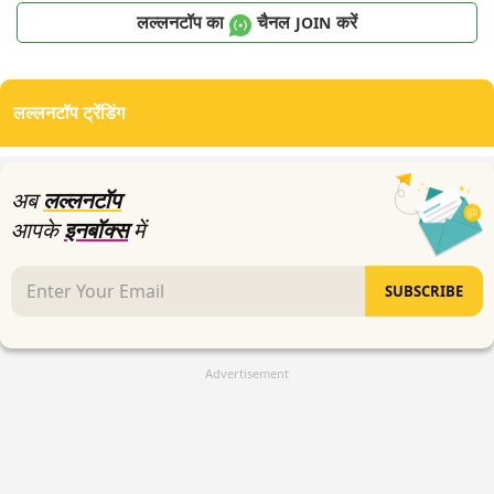
लल्लनटॉप का
चैनल
करें
JOIN
लल्लनटॉप ट्रेंडिंग
अब
लल्लनटॉप
आपके
इनबॉक्स
में
SUBSCRIBE
Advertisement