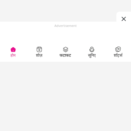
Advertisement
होम
शोज़
फटाफट
सुनिए
शॉर्ट्स
(
)
Top Shows
LallanKhas News
Entertainment
News
The Lallantop Show
Hindi Satire & Humor
Duniyadaari
Lallankhas Specials
Guest in the
Breaking News
Entertainment News
Newsroom
Top Political News
Hindi
Netanagri
Hindi
Top stories Cinema
Lallantop Baithki
Top History News
Entertainment Special
Kharcha Paani
Real Stories News
News
Aasan Bhasha Mein
Latest Political News
Top movies series
Social List
Top Literature News
review
Tarikh
Top Persons News
Latest Entertainment
Sehat
Top Profiles
News
The Cinema Show
Viral News