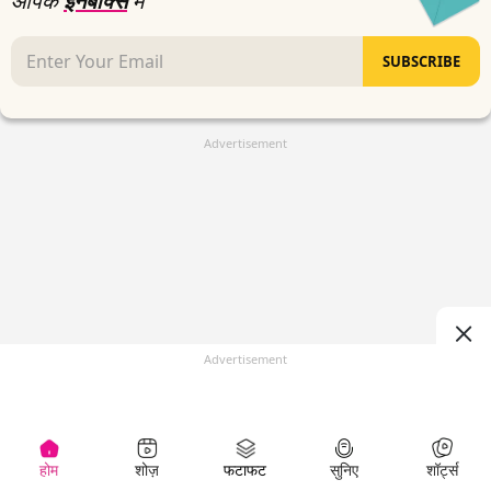
आपके
इनबॉक्स
में
SUBSCRIBE
Advertisement
Advertisement
होम
शोज़
फटाफट
सुनिए
शॉर्ट्स
(
)