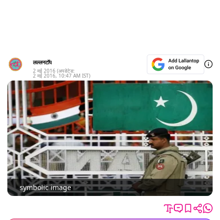
लल्लनटॉप
2 मई 2016
(अपडेटेड:
2 मई 2016
,
10:47 AM
IST)
symbolic image