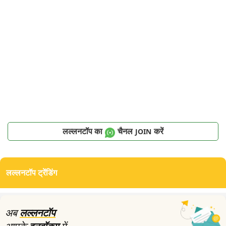
लल्लनटॉप का
चैनल
करें
JOIN
लल्लनटॉप ट्रेंडिंग
अब
लल्लनटॉप