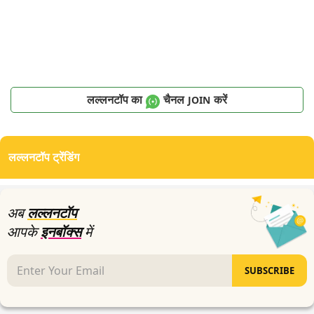
लल्लनटॉप का
चैनल
करें
JOIN
लल्लनटॉप ट्रेंडिंग
अब
लल्लनटॉप
आपके
इनबॉक्स
में
SUBSCRIBE