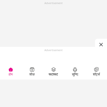
Advertisement
Advertisement
होम
शोज़
फटाफट
सुनिए
शॉर्ट्स
(
)
Top Shows
LallanKhas News
Entertainment
News
The Lallantop Show
Hindi Satire & Humor
Duniyadaari
Lallankhas Specials
Guest in the
Breaking News
Entertainment News
Newsroom
Top Political News
Hindi