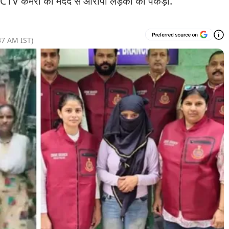
िस CCTV कैमरों की मदद से आरोपी लड़की को पकड़ा.
37 AM
IST)