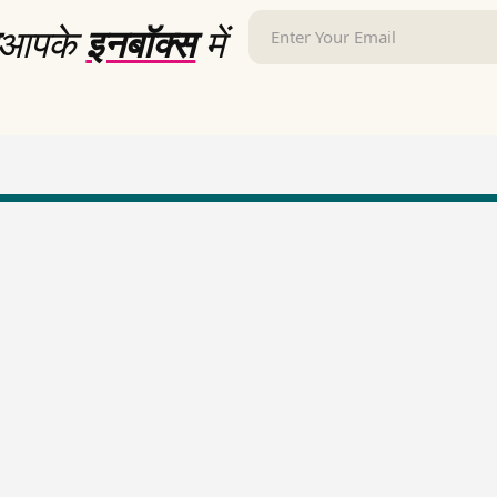
आपके
इनबॉक्स
में
LallanKhas News
Entertainment New
Hindi Satire & Humor
Entertainment News Hindi
Lallankhas Specials
Top stories Cinema
Breaking News
Entertainment Special New
Top Political News Hindi
Top movies series review
Top History News
Latest Entertainment News
Real Stories News
Latest Political News
Top Literature News
Top Persons News