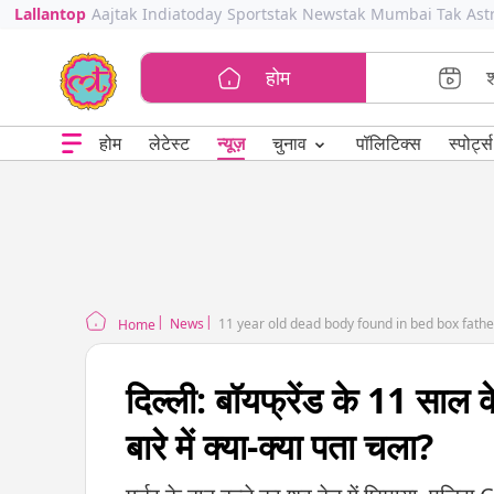
Lallantop
Aajtak
Indiatoday
Sportstak
Newstak
Mumbai Tak
Ast
होम
⌄
चुनाव
होम
लेटेस्ट
न्यूज़
पॉलिटिक्स
स्पोर्ट्स
News
11 year old dead body found in bed box father
Home
दिल्ली: बॉयफ्रेंड के 11 साल 
बारे में क्या-क्या पता चला?