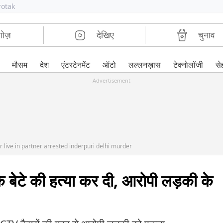
rotak
शोज़
देखिए
चुनाव
मौसम
देश
एंटरटेनमेंट
ऑटो
लल्लनख़ास
टेक्नोलॉजी
से
Advertisement
 live in partner arrested inderpuri delhi murder
के बेटे की हत्या कर दी, आरोपी लड़की के